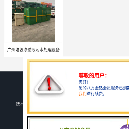
广州垃圾渗透液污水处理设备
中水回用设备生产厂家
您是第
742140
位访客
版权所有 ©2026-08-09
鲁ICP备2024134526号-1
潍坊上善若水环保科技有限公司
保留所有权利.
技术支持：
八方资源网
免责声明
管理员入口
网站地图
深圳农产品加工污水处理设备厂家
深圳豆制品加工污水处理设备厂家