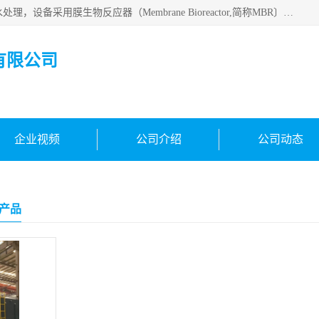
MBR污水处理设备广泛应用于各种需要直接排放河流里的污水处理，设备采用膜生物反应器（Membrane Bioreactor,简称MBR〕技术，取代了传统工艺中的二沉池，它可以*地进行固液分离，得到直接使用的稳定中水，又可在生物池内维持高浓度的微生物量，工艺剩余污泥少，极有效地去除氨氮，出水悬浮物和浊度接近于零，出水中细菌和病毒被大幅度去除，能耗低，占地面积小。
有限公司
企业视频
公司介绍
公司动态
产品