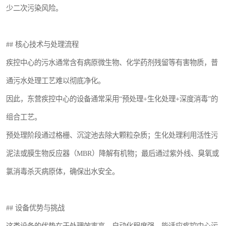
少二次污染风险。
医院辐射污水衰变池
## 核心技术与处理流程
疾控中心的污水通常含有病原微生物、化学药剂残留等有害物质，普
通污水处理工艺难以彻底净化。
因此，东营疾控中心的设备通常采用“预处理+生化处理+深度消毒”的
组合工艺。
预处理阶段通过格栅、沉淀池去除大颗粒杂质；生化处理利用活性污
泥法或膜生物反应器（MBR）降解有机物；最后通过紫外线、臭氧或
氯消毒杀灭病原体，确保出水安全。
## 设备优势与挑战