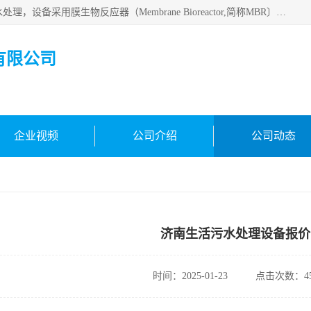
MBR污水处理设备广泛应用于各种需要直接排放河流里的污水处理，设备采用膜生物反应器（Membrane Bioreactor,简称MBR〕技术，取代了传统工艺中的二沉池，它可以*地进行固液分离，得到直接使用的稳定中水，又可在生物池内维持高浓度的微生物量，工艺剩余污泥少，极有效地去除氨氮，出水悬浮物和浊度接近于零，出水中细菌和病毒被大幅度去除，能耗低，占地面积小。
有限公司
企业视频
公司介绍
公司动态
济南生活污水处理设备报价
时间：2025-01-23
点击次数：45