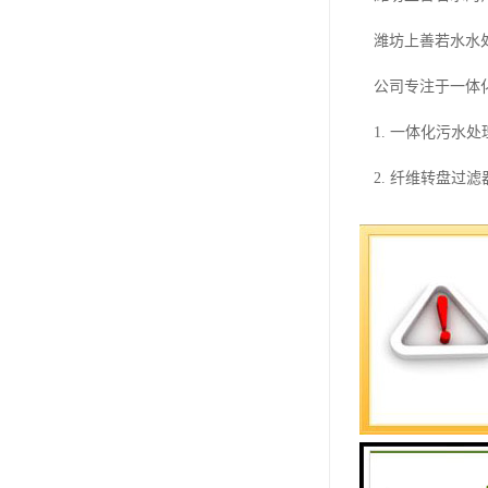
潍坊上善若水水
公司专注于一体
1. 一体化污
2. 纤维转盘
3. 芬顿反应
4. 污泥脱水
5. 生物除臭设
公司拥有一批高
此外，公司也重