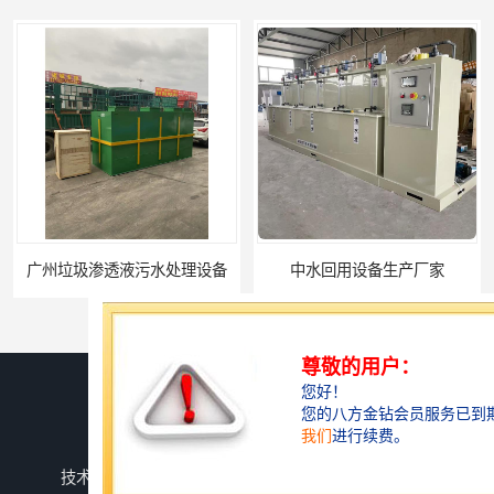
广州垃圾渗透液污水处理设备
中水回用设备生产厂家
您是第
740845
位访客
版权所有 ©2026-08-08
鲁ICP备2024134526号-1
潍坊上善若水环保科技有限公司
保留所有权利.
技术支持：
八方资源网
免责声明
管理员入口
网站地图