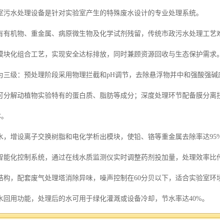
室污水处理设备是针对实验室产生的特殊废水设计的专业处理系统。
有有机物、重金属、病原微生物及化学试剂残留，传统市政污水处理工艺
模块化组合工艺，实现安全达标排放，同时兼顾资源回收与生态保护需求
为三级：预处理阶段采用物理拦截和pH调节，去除悬浮物并中和强酸强碱
可分解动植物实验特有的蛋白质、脂肪等成分；深度处理环节配备膜分离技
体。
水，增设离子交换树脂和电化学析出模块，使铅、铬等重金属去除率达95
智能化控制系统，通过在线水质监测仪实时调整药剂投加量，处理效率比传
结构，配套废气处理塔消除异味，噪声控制在60分贝以下，适合实验室环
水回用功能，处理后的水可用于绿化灌溉或设备冷却，节水率达40%。
设备配备双重应急电源和溢流防护装置，突发停电或水量激增时可自动启