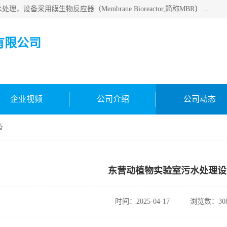
MBR污水处理设备广泛应用于各种需要直接排放河流里的污水处理，设备采用膜生物反应器（Membrane Bioreactor,简称MBR〕技术，取代了传统工艺中的二沉池，它可以*地进行固液分离，得到直接使用的稳定中水，又可在生物池内维持高浓度的微生物量，工艺剩余污泥少，极有效地去除氨氮，出水悬浮物和浊度接近于零，出水中细菌和病毒被大幅度去除，能耗低，占地面积小。
有限公司
企业视频
公司介绍
公司动态
备
东营动植物实验室污水处理设
时间：2025-04-17
浏览数：30