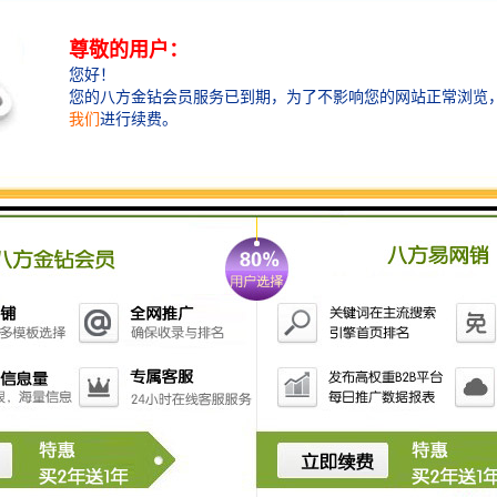
受甲醛、二甲苯等有机溶剂腐蚀，关键部件使用寿命超过8年。
使设备能与现有排水系统快速对接，占地面积较同类产品减少20%，适合
处理0.5-50吨的系列化产品，出水水质达到《医疗机构水污染物排放标
聚焦纳米材料吸附和低温等离子体消毒方向，进一步提升处理效能。
设备的普及应用，对保护黄河三角洲湿地生态环境具有积极意义，为科研
hb.com
镇生活污水处理设备
科诊所污水处理设备