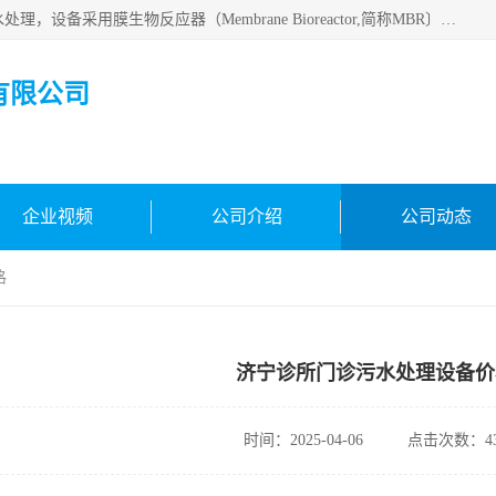
MBR污水处理设备广泛应用于各种需要直接排放河流里的污水处理，设备采用膜生物反应器（Membrane Bioreactor,简称MBR〕技术，取代了传统工艺中的二沉池，它可以*地进行固液分离，得到直接使用的稳定中水，又可在生物池内维持高浓度的微生物量，工艺剩余污泥少，极有效地去除氨氮，出水悬浮物和浊度接近于零，出水中细菌和病毒被大幅度去除，能耗低，占地面积小。
有限公司
企业视频
公司介绍
公司动态
格
济宁诊所门诊污水处理设备价
时间：2025-04-06
点击次数：43