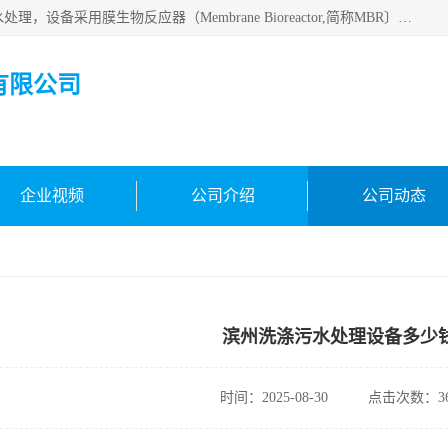
MBR污水处理设备广泛应用于各种需要直接排放河流里的污水处理，设备采用膜生物反应器（Membrane Bioreactor,简称MBR〕技术，取代了传统工艺中的二沉池，它可以*地进行固液分离，得到直接使用的稳定中水，又可在生物池内维持高浓度的微生物量，工艺剩余污泥少，极有效地去除氨氮，出水悬浮物和浊度接近于零，出水中细菌和病毒被大幅度去除，能耗低，占地面积小。
有限公司
企业视频
公司介绍
公司动态
滨州洗涤污水处理设备多少
时间：2025-08-30
点击次数：36