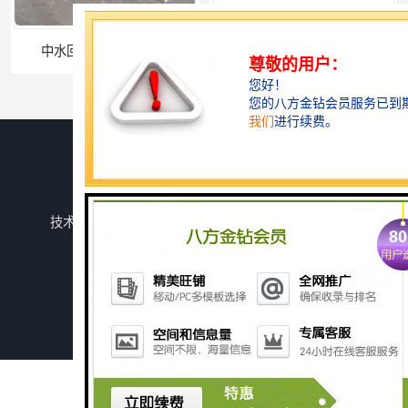
中水回用设备生产厂家
深圳农产品加工污水处理设备厂家
您是第
739466
位访客
版权所有 ©2026-08-07
鲁ICP备2024134526号-1
潍坊上善若水环保科技有限公司
保留所有权利.
技术支持：
八方资源网
免责声明
管理员入口
网站地图
深圳豆制品加工污水处理设备厂家
广州长沙体检中心污水处理设备厂家