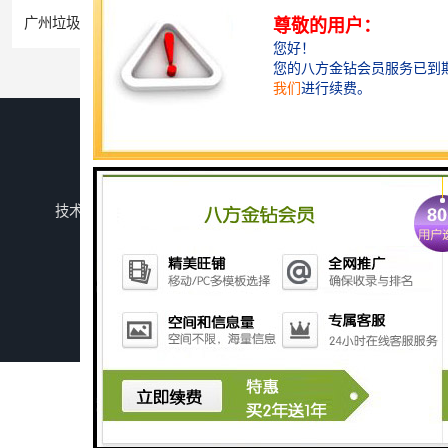
广州垃圾渗透液污水处理设备
中水回用设备生产厂家
您是第
744765
位访客
版权所有 ©2026-08-11
鲁ICP备2024134526号-1
潍坊上善若水环保科技有限公司
保留所有权利.
技术支持：
八方资源网
免责声明
管理员入口
网站地图
深圳农产品加工污水处理设备厂家
深圳豆制品加工污水处理设备厂家