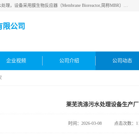
MBR污水处理设备广泛应用于各种需要直接排放河流里的污水处理，设备采用膜生物反应器（Membrane Bioreactor,简称MBR〕技术，取代了传统工艺中的二沉池，它可以*地进行固液分离，得到直接使用的稳定中水，又可在生物池内维持高浓度的微生物量，工艺剩余污泥少，极有效地去除氨氮，出水悬浮物和浊度接近于零，出水中细菌和病毒被大幅度去除，能耗低，占地面积小。
有限公司
企业视频
公司介绍
公司动态
家
莱芜洗涤污水处理设备生产厂
时间：2026-03-08
点击次数：11