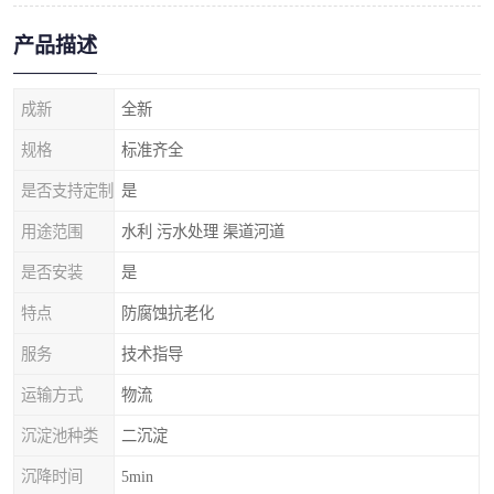
产品描述
成新
全新
规格
标准齐全
是否支持定制
是
用途范围
水利 污水处理 渠道河道
是否安装
是
特点
防腐蚀抗老化
服务
技术指导
运输方式
物流
沉淀池种类
二沉淀
沉降时间
5min