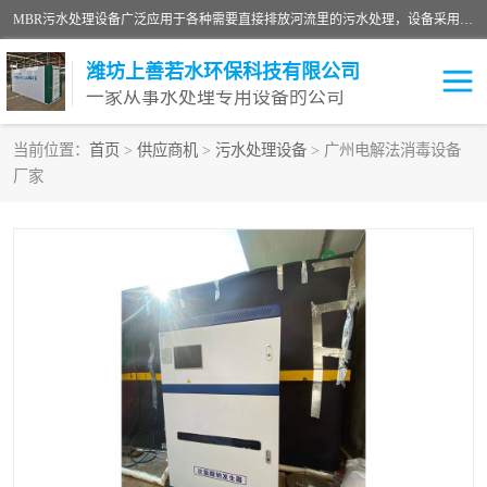
MBR污水处理设备广泛应用于各种需要直接排放河流里的污水处理，设备采用膜生物反应器（Membrane Bioreactor,简称MBR〕技术，取代了传统工艺中的二沉池，它可以*地进行固液分离，得到直接使用的稳定中水，又可在生物池内维持高浓度的微生物量，工艺剩余污泥少，极有效地去除氨氮，出水悬浮物和浊度接近于零，出水中细菌和病毒被大幅度去除，能耗低，占地面积小。
潍坊上善若水环保科技有限公司
一家从事水处理专用设备的公司
当前位置：
首页
>
供应商机
>
污水处理设备
> 广州电解法消毒设备
厂家
污水处理设备
医院污水处理设备
生活污水处理设备
油墨污水处理设备
洗涤污水处理设备
实验室污水处理设备
诊所门诊污水处理设备
臭氧消毒设备
养殖污水处理设备
屠宰污水处理设备
一体化污水处理设备
食品制造业污水处理设备