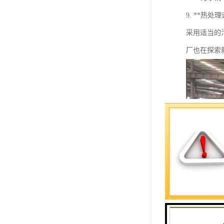
9. **
采用适当的
厂也在探索