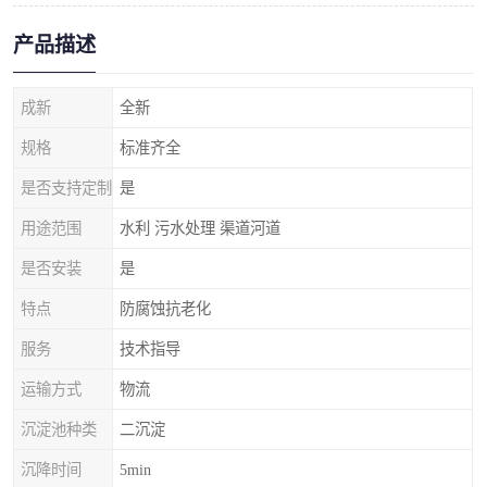
产品描述
成新
全新
规格
标准齐全
是否支持定制
是
用途范围
水利 污水处理 渠道河道
是否安装
是
特点
防腐蚀抗老化
服务
技术指导
运输方式
物流
沉淀池种类
二沉淀
沉降时间
5min