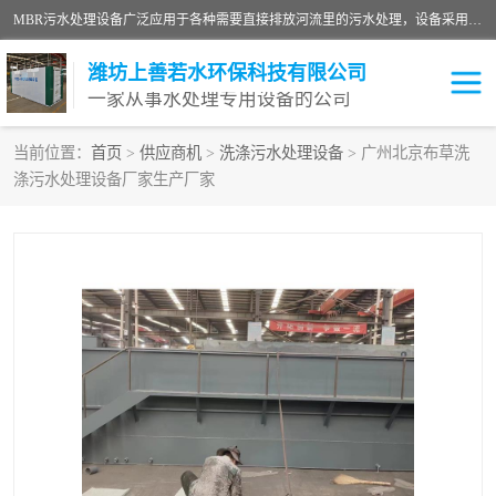
MBR污水处理设备广泛应用于各种需要直接排放河流里的污水处理，设备采用膜生物反应器（Membrane Bioreactor,简称MBR〕技术，取代了传统工艺中的二沉池，它可以*地进行固液分离，得到直接使用的稳定中水，又可在生物池内维持高浓度的微生物量，工艺剩余污泥少，极有效地去除氨氮，出水悬浮物和浊度接近于零，出水中细菌和病毒被大幅度去除，能耗低，占地面积小。
潍坊上善若水环保科技有限公司
一家从事水处理专用设备的公司
当前位置：
首页
>
供应商机
>
洗涤污水处理设备
> 广州北京布草洗
涤污水处理设备厂家生产厂家
污水处理设备
医院污水处理设备
生活污水处理设备
油墨污水处理设备
洗涤污水处理设备
实验室污水处理设备
诊所门诊污水处理设备
臭氧消毒设备
养殖污水处理设备
屠宰污水处理设备
一体化污水处理设备
食品制造业污水处理设备