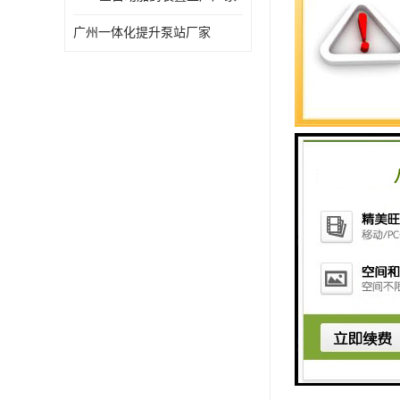
5. **化
广州一体化提升泵站厂家
6. **
7. **
8. **
选择合适的
境的影响，
洗衣房污水
能：
1. **污水
- **格
- **沉
2. **物理
- **气浮