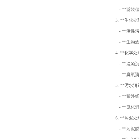
- **滤袋
3. **生化
- **活
- **生
4. **化学
- **混
- **臭
5. **污水
- **紫
- **氯
6. **污泥
- **污