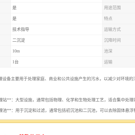
是
用途范围
是
特点
技术指导
运输方式
二沉淀
沉降时间
10m
池深
1台
运输
理设备主要用于处理家庭、商业和公共设施产生的污水，以减少对环境的
污水处理站**：大型设施，通常包括物理、化学和生物处理工艺，适合集中处
污水处理池**：用于沉淀和过滤，通常包括初沉池和二沉池，可以去除固体悬浮
物反应器**：利用微生物降解污水中的有机物，通常分为好氧和厌氧反应器。
滤器**：通过砂层过滤水中的悬浮物和微小颗粒，常用于初步过滤。