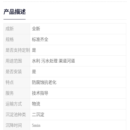
产品描述
成新
全新
规格
标准齐全
是否支持定制
是
用途范围
水利 污水处理 渠道河道
是否安装
是
特点
防腐蚀抗老化
服务
技术指导
运输方式
物流
沉淀池种类
二沉淀
沉降时间
5min