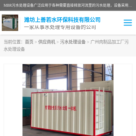
MBR污水处理设备广泛应用于各种需要直接排放河流里的污水处理，设备采用膜生物反应器（Membrane Bioreactor,简称MBR〕技术，取代了传统工艺中的二沉池，它可以*地进行固液分离，得到直接使用的稳定中水，又可在生物池内维持高浓度的微生物量，工艺剩余污泥少，极有效地去除氨氮，出水悬浮物和浊度接近于零，出水中细菌和病毒被大幅度去除，能耗低，占地面积小。
潍坊上善若水环保科技有限公司
一家从事水处理专用设备的公司
当前位置：
首页
>
供应商机
>
污水处理设备
> 广州肉制品加工厂污
水处理设备
污水处理设备
医院污水处理设备
生活污水处理设备
油墨污水处理设备
洗涤污水处理设备
实验室污水处理设备
诊所门诊污水处理设备
臭氧消毒设备
养殖污水处理设备
屠宰污水处理设备
一体化污水处理设备
食品制造业污水处理设备