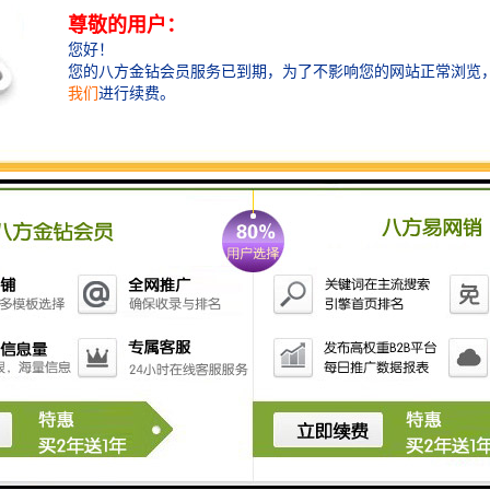
- **格栅**：用于去除大颗粒杂物和固体废物，防止后
续设备的堵塞。
- **沉淀池**：通过自然沉降去除污水中的沉淀物。
2. **氧化设备**：
- 利用臭氧、氯、 peroxide等氧化剂对污水进行处理，
消毒，去除有机物。
3. **生物处理设备**：
- **生物反应器**：利用微生物降解污水中的有机污染
物，可以是好氧或厌氧生物处理。
4. **膜分离技术**：
- **超滤膜**和**纳滤膜**等，通过膜的选择性使污水
中的细菌和药物成分被有效去除。
5. **污水消毒设备**：
- 采用紫外线消毒或者化学消毒剂进行进一步处理，确
保排放水质安全。