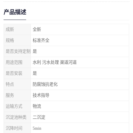
产品描述
成新
全新
规格
标准齐全
是否支持定制
是
用途范围
水利 污水处理 渠道河道
是否安装
是
特点
防腐蚀抗老化
服务
技术指导
运输方式
物流
沉淀池种类
二沉淀
沉降时间
5min