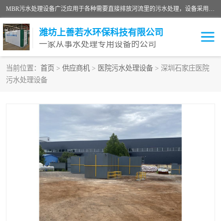
MBR污水处理设备广泛应用于各种需要直接排放河流里的污水处理，设备采用膜生物反应器（Membrane Bioreactor,简称MBR〕技术，取代了传统工艺中的二沉池，它可以*地进行固液分离，得到直接使用的稳定中水，又可在生物池内维持高浓度的微生物量，工艺剩余污泥少，极有效地去除氨氮，出水悬浮物和浊度接近于零，出水中细菌和病毒被大幅度去除，能耗低，占地面积小。
潍坊上善若水环保科技有限公司
一家从事水处理专用设备的公司
当前位置：
首页
>
供应商机
>
医院污水处理设备
> 深圳石家庄医院
污水处理设备
污水处理设备
医院污水处理设备
生活污水处理设备
油墨污水处理设备
洗涤污水处理设备
实验室污水处理设备
诊所门诊污水处理设备
臭氧消毒设备
养殖污水处理设备
屠宰污水处理设备
一体化污水处理设备
食品制造业污水处理设备