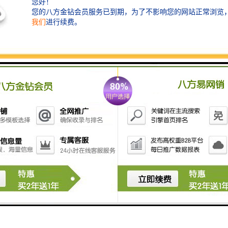
4. **后处理设备**：
- **膜过滤**：使用超滤、纳滤或反渗透等膜技术对处
理后的水进行深度处理，提高水质。
- **消毒设备**：如UV消毒器或氯化设备，用于去除
残存的病菌，确保出水水质安全。
通过组合这些设备，可以构建一个的瓦楞板污水处理系
统，达到或地方的排放标准，减少对环境的影响。在选
择具体设备时，应考虑污水的水质特征、处理规模及投
资预算等因素。