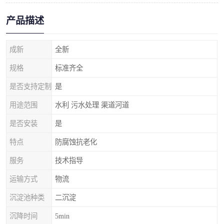
产品描述
成新
全新
规格
标准齐全
是否支持定制
是
用途范围
水利 污水处理 渠道河道
是否安装
是
特点
防腐蚀抗老化
服务
技术指导
运输方式
物流
沉淀池种类
二沉淀
沉降时间
5min