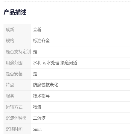
产品描述
成新
全新
规格
标准齐全
是否支持定制
是
用途范围
水利 污水处理 渠道河道
是否安装
是
特点
防腐蚀抗老化
服务
技术指导
运输方式
物流
沉淀池种类
二沉淀
沉降时间
5min