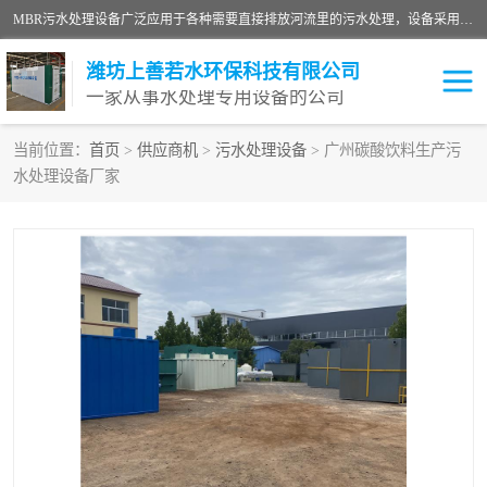
MBR污水处理设备广泛应用于各种需要直接排放河流里的污水处理，设备采用膜生物反应器（Membrane Bioreactor,简称MBR〕技术，取代了传统工艺中的二沉池，它可以*地进行固液分离，得到直接使用的稳定中水，又可在生物池内维持高浓度的微生物量，工艺剩余污泥少，极有效地去除氨氮，出水悬浮物和浊度接近于零，出水中细菌和病毒被大幅度去除，能耗低，占地面积小。
潍坊上善若水环保科技有限公司
一家从事水处理专用设备的公司
当前位置：
首页
>
供应商机
>
污水处理设备
> 广州碳酸饮料生产污
水处理设备厂家
污水处理设备
医院污水处理设备
生活污水处理设备
油墨污水处理设备
洗涤污水处理设备
实验室污水处理设备
诊所门诊污水处理设备
臭氧消毒设备
养殖污水处理设备
屠宰污水处理设备
一体化污水处理设备
食品制造业污水处理设备