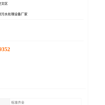
奎文区
测污水处理设备厂家
9352
标准齐全