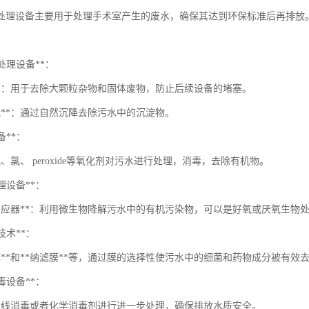
处理设备主要用于处理手术室产生的废水，确保其达到环保标准后再排放
预处理设备**：
栅**：用于去除大颗粒杂物和固体废物，防止后续设备的堵塞。
池**：通过自然沉降去除污水中的沉淀物。
备**：
、氯、 peroxide等氧化剂对污水进行处理，消毒，去除有机物。
处理设备**：
物反应器**：利用微生物降解污水中的有机污染物，可以是好氧或厌氧生物
离技术**：
膜**和**纳滤膜**等，通过膜的选择性使污水中的细菌和药物成分被有效
消毒设备**：
外线消毒或者化学消毒剂进行进一步处理，确保排放水质安全。