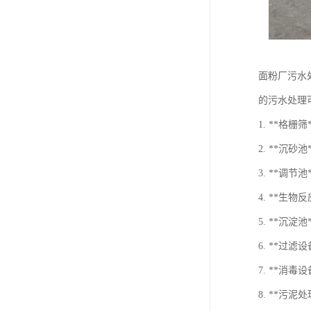
面粉厂污水
的污水处理
1. **格
2. **沉
3. **调
4. **生
5. **
6. **过
7. **
8. **污