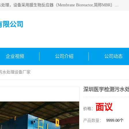
MBR污水处理设备广泛应用于各种需要直接排放河流里的污水处理，设备采用膜生物反应器（Membrane Bioreactor,简称MBR〕技术，取代了传统工艺中的二沉池，它可以*地进行固液分离，得到直接使用的稳定中水，又可在生物池内维持高浓度的微生物量，工艺剩余污泥少，极有效地去除氨氮，出水悬浮物和浊度接近于零，出水中细菌和病毒被大幅度去除，能耗低，占地面积小。
有限公司
企业视频
公司介绍
公司动态
污水处理设备厂家
深圳医学检测污水
面议
价格：
产品数量：
9999.00个