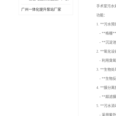
手术室污水
广州一体化提升泵站厂家
功能：
1. **污水
- **格
- **沉淀
2. **氧化设
- 利用臭氧
3. **生物
- **生
4. **膜分
- **超滤
5. **污水
- 采用紫