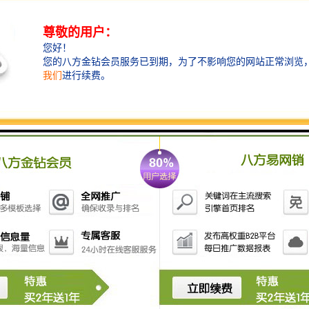
- **格栅**：用于污水中的大颗粒杂质，如纸屑、塑料
等。
- **沉砂池**：通过重力沉降去除污水中的砂粒和较大
颗粒。
2. **生化处理设备**：
- **生物反应器**：利用微生物的代谢作用，将污水中
的有机物降解。常见的反应器有活性污泥法、生物滤池
等。
- **厌氧反应器**：适用于处理高浓度有机废水，利用
厌氧微生物降解有机物，并可产生。
3. **化学处理设备**：
- **混凝沉淀池**：通过添加化学药剂（如絮凝剂）促
使悬浮物聚集，沉降去除。
- **氧化池**：在池中进行氧化反应，去除污水中的有
害物质。