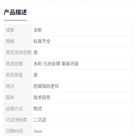
产品描述
成新
全新
规格
标准齐全
是否支持定制
是
用途范围
水利 污水处理 渠道河道
是否安装
是
特点
防腐蚀抗老化
服务
技术指导
运输方式
物流
沉淀池种类
二沉淀
沉降时间
5min