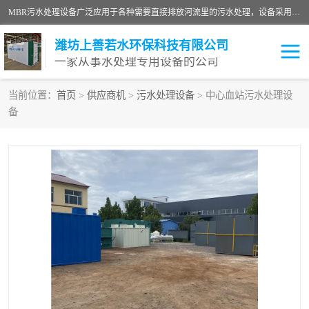
MBR污水处理设备广泛应用于各种需要直接排放河流里的污水处理，设备采用膜生物反应器（Membrane Bioreactor,简称MBR〕技术，取代了传统工艺中的二沉池，它可以*地进行固液分离，得到直接使用的稳定中水，又可在生物池内维持高浓度的微生物量，工艺剩余污泥少，极有效地去除氨氮，出水悬浮物和浊度接近于零，出水中细菌和病毒被大幅度去除，能耗低，占地面积小。
潍坊上善若水环保科技有限公司
一家从事水处理专用设备的公司
当前位置：
首页
>
供应商机
>
污水处理设备
> 中心血站污水处理设
备
污水处理设备
医院污水处理设备
生活污水处理设备
油墨污水处理设备
洗涤污水处理设备
实验室污水处理设备
诊所门诊污水处理设备
臭氧消毒设备
养殖污水处理设备
屠宰污水处理设备
一体化污水处理设备
食品制造业污水处理设备