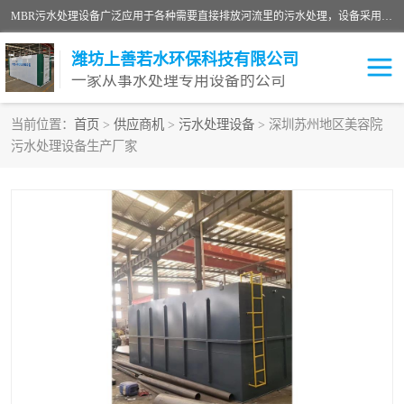
MBR污水处理设备广泛应用于各种需要直接排放河流里的污水处理，设备采用膜生物反应器（Membrane Bioreactor,简称MBR〕技术，取代了传统工艺中的二沉池，它可以*地进行固液分离，得到直接使用的稳定中水，又可在生物池内维持高浓度的微生物量，工艺剩余污泥少，极有效地去除氨氮，出水悬浮物和浊度接近于零，出水中细菌和病毒被大幅度去除，能耗低，占地面积小。
潍坊上善若水环保科技有限公司
一家从事水处理专用设备的公司
当前位置：
首页
>
供应商机
>
污水处理设备
> 深圳苏州地区美容院
污水处理设备生产厂家
污水处理设备
医院污水处理设备
生活污水处理设备
油墨污水处理设备
洗涤污水处理设备
实验室污水处理设备
诊所门诊污水处理设备
臭氧消毒设备
养殖污水处理设备
屠宰污水处理设备
一体化污水处理设备
食品制造业污水处理设备