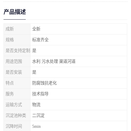
产品描述
成新
全新
规格
标准齐全
是否支持定制
是
用途范围
水利 污水处理 渠道河道
是否安装
是
特点
防腐蚀抗老化
服务
技术指导
运输方式
物流
沉淀池种类
二沉淀
沉降时间
5min