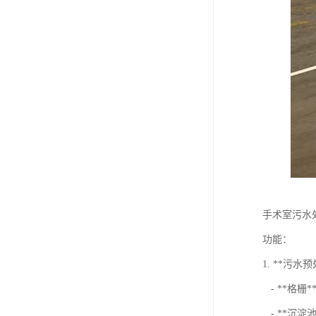
手术室污水
功能：
1. **污水
- **格
- **沉淀