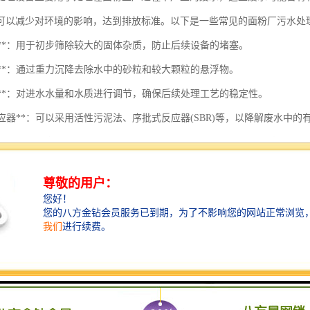
可以减少对环境的影响，达到排放标准。以下是一些常见的面粉厂污水处
栅筛**：用于初步筛除较大的固体杂质，防止后续设备的堵塞。
砂池**：通过重力沉降去除水中的砂粒和较大颗粒的悬浮物。
节池**：对进水水量和水质进行调节，确保后续处理工艺的稳定性。
物反应器**：可以采用活性污泥法、序批式反应器(SBR)等，以降解废水中的
沉淀池**：用于分离和沉降处理后产生的污泥与清水，污泥可以进行后续的处理
滤设备**：如多介质过滤器，进一步去除水中的悬浮物。
消毒设备**：如紫外线消毒器或加氯消毒器，用于灭活水中的病原菌，确保出水
泥处理设备**：如污泥浓缩机和脱水机，用于处理沉淀池中的污泥。
计面粉厂的污水处理设备时，需要根据实际的水质及排放标准进行具体设
监测也是保障设备正常运行的重要环节。