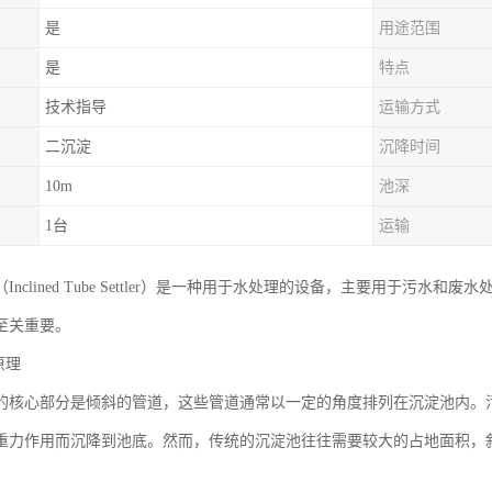
是
用途范围
是
特点
技术指导
运输方式
二沉淀
沉降时间
10m
池深
1台
运输
Inclined Tube Settler）是一种用于水处理的设备，主要用于污
至关重要。
原理
的核心部分是倾斜的管道，这些管道通常以一定的角度排列在沉淀池内。
重力作用而沉降到池底。然而，传统的沉淀池往往需要较大的占地面积，