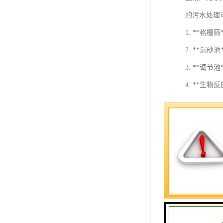
的污水处理
1. **格
2. **沉
3. **调
4. **生
5. **
6. **过
7. **
8. **污
在选择和设
期的维护和