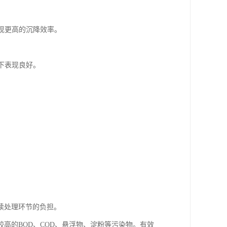
实现更高的沉降效率。
。
况下表现良好。
续处理环节的负担。
高的BOD、COD、悬浮物、淀粉等污染物。有效