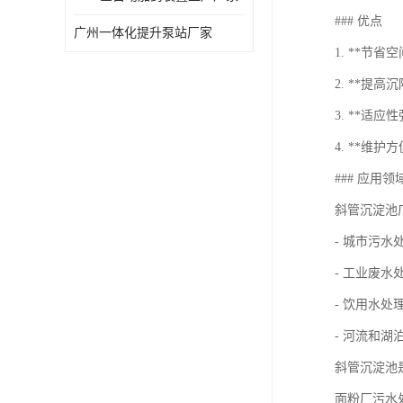
### 优点
广州一体化提升泵站厂家
1. **
2. **
3. **
4. **维
### 应用领
斜管沉淀池
- 城市污水
- 工业废水
- 饮用水处
- 河流和湖
斜管沉淀池
面粉厂污水