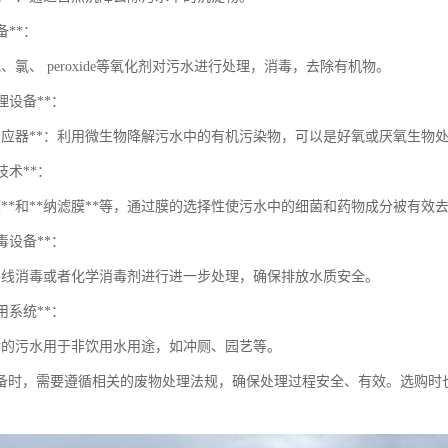
备**：
、氯、 peroxide等氧化剂对污水进行处理，消毒，去除有机物。
处理设备**：
物反应器**：利用微生物降解污水中的有机污染物，可以是好氧或厌氧生物
离技术**：
膜**和**纳滤膜**等，通过膜的选择性使污水中的细菌和药物成分被有效
消毒设备**：
外线消毒或者化学消毒剂进行进一步处理，确保排放水质安全。
回用系统**：
后的污水用于非饮用水用途，如冲厕、园艺等。
备时，需要遵循相关的废物处理法规，确保处理过程安全、有效。选购时