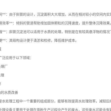
节省空间**：由于斜管的设计，沉淀面积大大增加，从而在相对较小的空间内
提高沉降效率**：倾斜的管道帮助增加固体颗粒的沉降速度，提升整体沉降效果
适应性强**：斜管沉淀池可以适用于水质的处理，特别是在有较高悬浮物的情
护方便**：其结构设计便于清淤和检修，降低维护成本。
域
广泛应用于以下领域：
处理厂
处理
理
泊的水质改善
是水处理工程中一个重要的组成部分，能够有效提高水处理效率，减轻后
处理设备主要用于处理在面粉生产过程中产生的废水，这些废水可能含有较