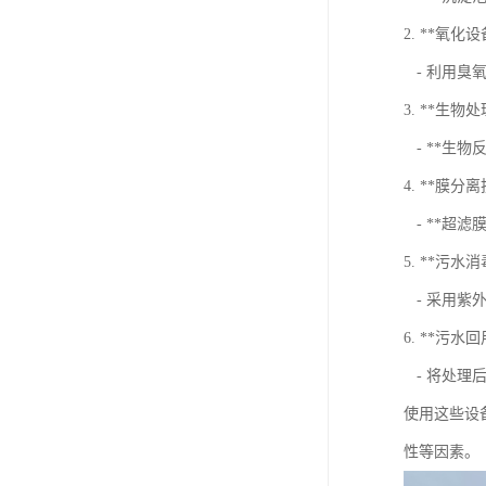
2. **氧化设
- 利用臭氧
3. **生物
- **生
4. **膜分
- **超滤
5. **污水
- 采用紫
6. **污水
- 将处理
使用这些设
性等因素。