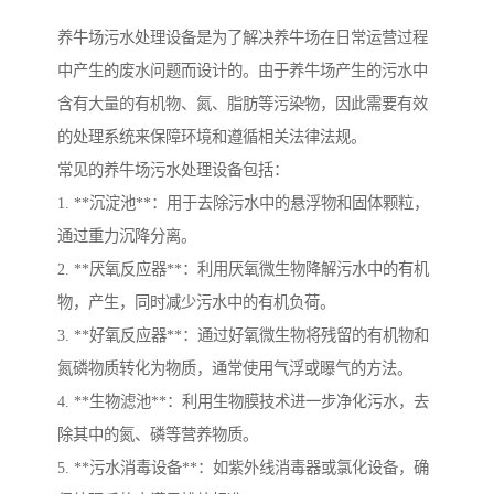
养牛场污水处理设备是为了解决养牛场在日常运营过程
中产生的废水问题而设计的。由于养牛场产生的污水中
含有大量的有机物、氮、脂肪等污染物，因此需要有效
的处理系统来保障环境和遵循相关法律法规。
常见的养牛场污水处理设备包括：
1. **沉淀池**：用于去除污水中的悬浮物和固体颗粒，
通过重力沉降分离。
2. **厌氧反应器**：利用厌氧微生物降解污水中的有机
物，产生，同时减少污水中的有机负荷。
3. **好氧反应器**：通过好氧微生物将残留的有机物和
氮磷物质转化为物质，通常使用气浮或曝气的方法。
4. **生物滤池**：利用生物膜技术进一步净化污水，去
除其中的氮、磷等营养物质。
5. **污水消毒设备**：如紫外线消毒器或氯化设备，确