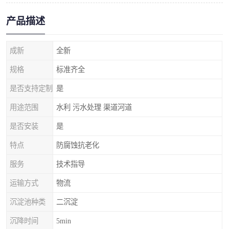
产品描述
成新
全新
规格
标准齐全
是否支持定制
是
用途范围
水利 污水处理 渠道河道
是否安装
是
特点
防腐蚀抗老化
服务
技术指导
运输方式
物流
沉淀池种类
二沉淀
沉降时间
5min