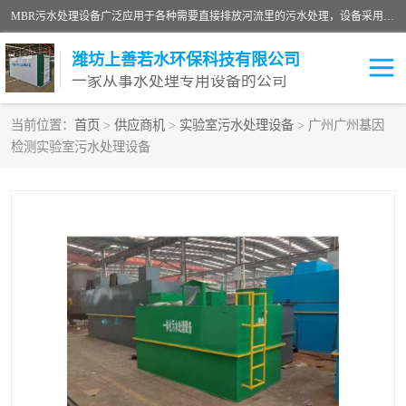
MBR污水处理设备广泛应用于各种需要直接排放河流里的污水处理，设备采用膜生物反应器（Membrane Bioreactor,简称MBR〕技术，取代了传统工艺中的二沉池，它可以*地进行固液分离，得到直接使用的稳定中水，又可在生物池内维持高浓度的微生物量，工艺剩余污泥少，极有效地去除氨氮，出水悬浮物和浊度接近于零，出水中细菌和病毒被大幅度去除，能耗低，占地面积小。
潍坊上善若水环保科技有限公司
一家从事水处理专用设备的公司
当前位置：
首页
>
供应商机
>
实验室污水处理设备
> 广州广州基因
检测实验室污水处理设备
污水处理设备
医院污水处理设备
生活污水处理设备
油墨污水处理设备
洗涤污水处理设备
实验室污水处理设备
诊所门诊污水处理设备
臭氧消毒设备
养殖污水处理设备
屠宰污水处理设备
一体化污水处理设备
食品制造业污水处理设备