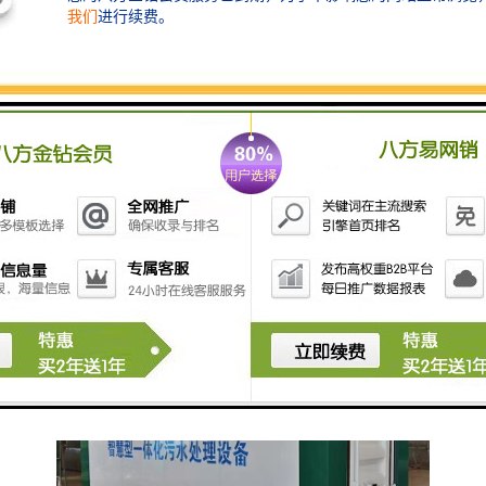
5. **化学反应器**：通过添加化学药剂，促进污水中的
有害物质的沉淀和分解。
6. **消毒设备**：例如紫外线消毒器或臭氧消毒器，用
于杀灭污水中的病原体，确保出水水质安全。
7. **一体化污水处理设备**：集成了多个功能的污水处
理系统，适用于小型住宅或别墅的污水处理。
在选择卫生间污水处理设备时，需要根据实际需求、污
水水质、处理规模等因素综合考虑。同时，定期维护和
检测也是确保污水处理设备正常运行的重要环节。