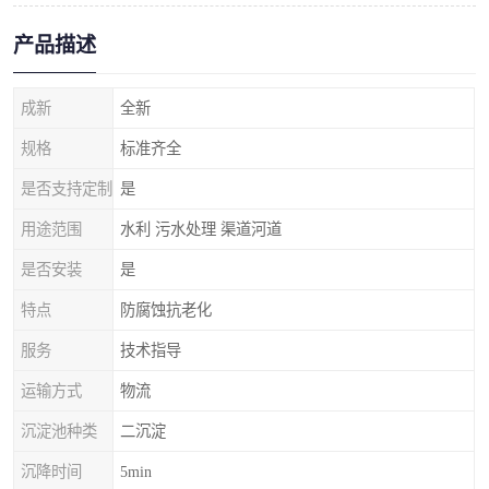
产品描述
成新
全新
规格
标准齐全
是否支持定制
是
用途范围
水利 污水处理 渠道河道
是否安装
是
特点
防腐蚀抗老化
服务
技术指导
运输方式
物流
沉淀池种类
二沉淀
沉降时间
5min