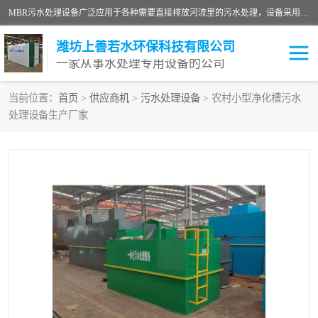
MBR污水处理设备广泛应用于各种需要直接排放河流里的污水处理，设备采用膜生物反应器（Membrane Bioreactor,简称MBR〕技术，取代了传统工艺中的二沉池，它可以*地进行固液分离，得到直接使用的稳定中水，又可在生物池内维持高浓度的微生物量，工艺剩余污泥少，极有效地去除氨氮，出水悬浮物和浊度接近于零，出水中细菌和病毒被大幅度去除，能耗低，占地面积小。
潍坊上善若水环保科技有限公司
一家从事水处理专用设备的公司
当前位置：
首页
>
供应商机
>
污水处理设备
> 农村小型净化槽污水
处理设备生产厂家
污水处理设备
医院污水处理设备
生活污水处理设备
油墨污水处理设备
洗涤污水处理设备
实验室污水处理设备
诊所门诊污水处理设备
臭氧消毒设备
养殖污水处理设备
屠宰污水处理设备
一体化污水处理设备
食品制造业污水处理设备