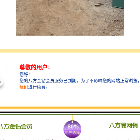
卫生间污水处理设备主要用于处理家庭或公共卫生间产
生的污水，以减少对环境的污染。常见的卫生间污水处
理设备包括：
1. **污水提升泵**：用于将低洼处的污水提升到更高的
排放位置，确保污水能够顺利排出。
2. **沉淀池**：通过沉淀作用去除污水中的固体颗粒
物，减少后续处理的负担。
3. **生物反应器**：利用微生物降解污水中的有机物，
通常包括好氧和厌氧生物处理。
4. **过滤器**：用于去除污水中的悬浮物和其他杂质，