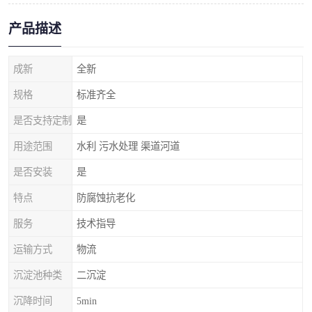
产品描述
成新
全新
规格
标准齐全
是否支持定制
是
用途范围
水利 污水处理 渠道河道
是否安装
是
特点
防腐蚀抗老化
服务
技术指导
运输方式
物流
沉淀池种类
二沉淀
沉降时间
5min