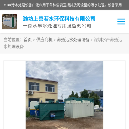
MBR污水处理设备广泛应用于各种需要直接排放河流里的污水处理，设备采用膜生物反应器（Membrane Bioreactor,简称MBR〕技术，取代了传统工艺中的二沉池，它可以*地进行固液分离，得到直接使用的稳定中水，又可在生物池内维持高浓度的微生物量，工艺剩余污泥少，极有效地去除氨氮，出水悬浮物和浊度接近于零，出水中细菌和病毒被大幅度去除，能耗低，占地面积小。
潍坊上善若水环保科技有限公司
一家从事水处理专用设备的公司
当前位置：
首页
>
供应商机
>
养殖污水处理设备
> 深圳水产养殖污
水处理设备
污水处理设备
医院污水处理设备
生活污水处理设备
油墨污水处理设备
洗涤污水处理设备
实验室污水处理设备
诊所门诊污水处理设备
臭氧消毒设备
养殖污水处理设备
屠宰污水处理设备
一体化污水处理设备
食品制造业污水处理设备