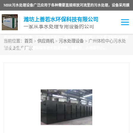
MBR污水处理设备广泛应用于各种需要直接排放河流里的污水处理，设备采用膜
生物反应器（Membrane Bioreactor,简称MBR〕技术，取代了传统工艺中的二沉
潍坊上善若水环保科技有限公司
一家从事水处理专用设备的公司
池，它可以*地进行固液分离，得到直接使用的稳定中水，又可在生物池内维持
高浓度的微生物量，工艺剩余污泥少，极有效地去除氨氮，出水悬浮物和浊度接
当前位置：
首页
>
供应商机
>
污水处理设备
> 广州体检中心污水处
理设备生产厂家
近于零，出水中细菌和病毒被大幅度去除，能耗低，占地面积小。
污水处理设备
医院污水处理设备
生活污水处理设备
油墨污水处理设备
洗涤污水处理设备
实验室污水处理设备
诊所门诊污水处理设备
臭氧消毒设备
养殖污水处理设备
屠宰污水处理设备
一体化污水处理设备
食品制造业污水处理设备