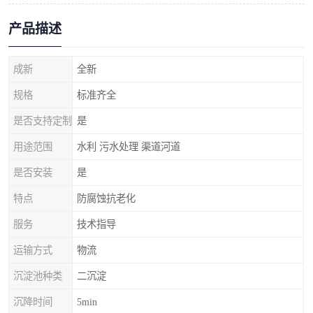
产品描述
成新
全新
规格
标准齐全
是否支持定制
是
用途范围
水利 污水处理 渠道河道
是否安装
是
特点
防腐蚀抗老化
服务
技术指导
运输方式
物流
沉淀池种类
二沉淀
沉降时间
5min