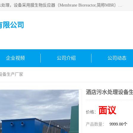
MBR污水处理设备广泛应用于各种需要直接排放河流里的污水处理，设备采用膜生物反应器（Membrane Bioreactor,简称MBR〕技术，取代了传统工艺中的二沉池，它可以*地进行固液分离，得到直接使用的稳定中水，又可在生物池内维持高浓度的微生物量，工艺剩余污泥少，极有效地去除氨氮，出水悬浮物和浊度接近于零，出水中细菌和病毒被大幅度去除，能耗低，占地面积小。
有限公司
企业视频
公司介绍
公司动态
设备生产厂家
酒店污水处理设备
面议
价格：
产品数量：
9999.00个