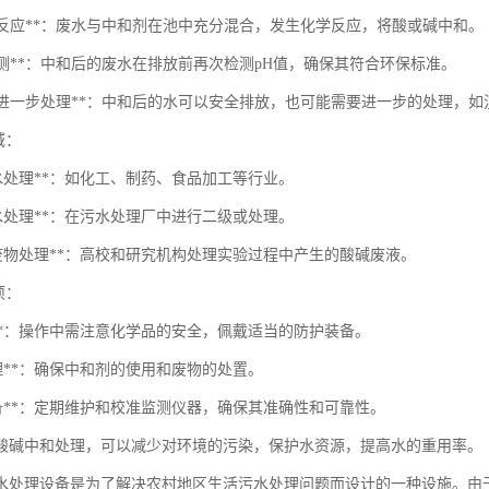
合与反应**：废水与中和剂在池中充分混合，发生化学反应，将酸或碱中和。
水检测**：中和后的废水在排放前再次检测pH值，确保其符合环保标准。
排放或进一步处理**：中和后的水可以安全排放，也可能需要进一步的处理，
域：
废水处理**：如化工、制药、食品加工等行业。
污水处理**：在污水处理厂中进行二级或处理。
验室废物处理**：高校和研究机构处理实验过程中产生的酸碱废液。
项：
性**：操作中需注意化学品的安全，佩戴适当的防护装备。
管理**：确保中和剂的使用和废物的处置。
设备**：定期维护和校准监测仪器，确保其准确性和可靠性。
酸碱中和处理，可以减少对环境的污染，保护水资源，提高水的重用率。
水处理设备是为了解决农村地区生活污水处理问题而设计的一种设施。由