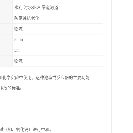
水利 污水处理 渠道河道
防腐蚀抗老化
物流
5min
5m
物流
和化学实验中使用。这种池塘或反应器的主要功能
排放的标准。
。
）或碱（如、氧化钙）进行中和。