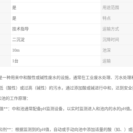
是
用途范围
是
特点
技术指导
运输方式
二沉淀
沉降时间
10m
池深
1台
运输
是一种用来中和酸性或碱性废水的设施，通常在工业废水处理、污水处理
过低（酸性）或过高（碱性）的污水，通过添加酸或碱进行中和，达到安全
中和池的工作原理：
测pH值**：中和池通常配备pH监测设备，以实时监测进入和池内的水的pH值
添加中和剂**：根据监测到的pH值，自动或手动向池中添加适量的酸（如、