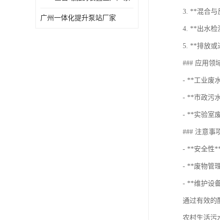
3. **混
广州一体化提升泵站厂家
4. **出
5. **
### 应用领
- **工业
- **市政
- **实
### 注意事
- **安全
- **废物
- **维护
通过有效的
农村生活污