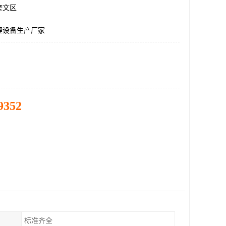
奎文区
理设备生产厂家
9352
标准齐全