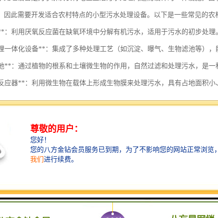
，因此需要开发适合农村特点的小型污水处理设备。以下是一些常见的农
厌氧池**：利用厌氧反应菌在缺氧环境中分解有机污水，适用于污水的初步处理
污水处理一体化设备**：集成了多种处理工艺（如沉淀、曝气、生物滤池等）
人工湿地**：通过植物的根系和土壤微生物的作用，自然过滤和处理污水，是
生物膜反应器**：利用微生物在载体上形成生物膜来处理污水，具有占地面积
微滤和超滤设备**：可以去除细菌、沉淀物等，提升出水水质，适合用于二次处
太阳能污水处理设备**：利用太阳能作为能源，适合光照充足的农村地区，能
生活污水处理设备时，需要考虑污水的来源、处理规模、处理标准及投资
果的重要环节。