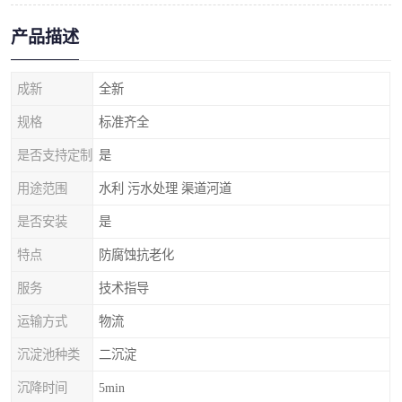
产品描述
成新
全新
规格
标准齐全
是否支持定制
是
用途范围
水利 污水处理 渠道河道
是否安装
是
特点
防腐蚀抗老化
服务
技术指导
运输方式
物流
沉淀池种类
二沉淀
沉降时间
5min