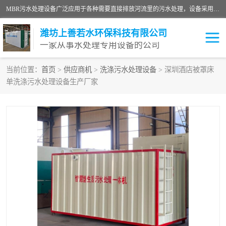
MBR污水处理设备广泛应用于各种需要直接排放河流里的污水处理，设备采用膜生物反应器（Membrane Bioreactor,简称MBR〕技术，取代了传统工艺中的二沉池，它可以*地进行固液分离，得到直接使用的稳定中水，又可在生物池内维持高浓度的微生物量，工艺剩余污泥少，极有效地去除氨氮，出水悬浮物和浊度接近于零，出水中细菌和病毒被大幅度去除，能耗低，占地面积小。
潍坊上善若水环保科技有限公司
一家从事水处理专用设备的公司
当前位置：
首页
>
供应商机
>
洗涤污水处理设备
> 深圳酒店被罩床
单洗涤污水处理设备生产厂家
污水处理设备
医院污水处理设备
生活污水处理设备
油墨污水处理设备
洗涤污水处理设备
实验室污水处理设备
诊所门诊污水处理设备
臭氧消毒设备
养殖污水处理设备
屠宰污水处理设备
一体化污水处理设备
食品制造业污水处理设备