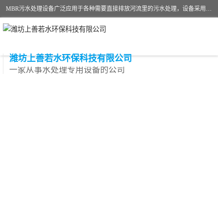
MBR污水处理设备广泛应用于各种需要直接排放河流里的污水处理，设备采用膜生物反应器（Membrane Bioreactor,简称MBR〕技术，取代了传统工艺中的二沉池，它可以*地进行固液分离，得到直接使用的稳定中水，又可在生物池内维持高浓度的微生物量，工艺剩余污泥少，极有效地去除氨氮，出水悬浮物和浊度接近于零，出水中细菌和病毒被大幅度去除，能耗低，占地面积小。
潍坊上善若水环保科技有限公司
一家从事水处理专用设备的公司