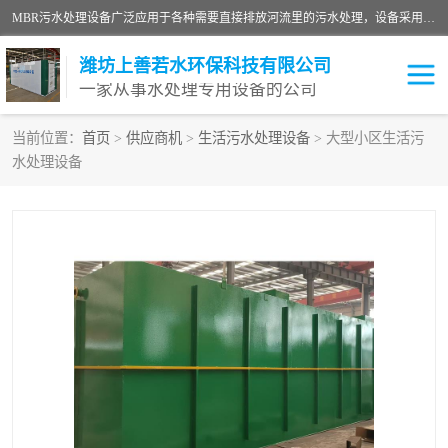
MBR污水处理设备广泛应用于各种需要直接排放河流里的污水处理，设备采用膜生物反应器（Membrane Bioreactor,简称MBR〕技术，取代了传统工艺中的二沉池，它可以*地进行固液分离，得到直接使用的稳定中水，又可在生物池内维持高浓度的微生物量，工艺剩余污泥少，极有效地去除氨氮，出水悬浮物和浊度接近于零，出水中细菌和病毒被大幅度去除，能耗低，占地面积小。
潍坊上善若水环保科技有限公司
一家从事水处理专用设备的公司
当前位置：
首页
>
供应商机
>
生活污水处理设备
> 大型小区生活污
水处理设备
污水处理设备
医院污水处理设备
生活污水处理设备
油墨污水处理设备
洗涤污水处理设备
实验室污水处理设备
诊所门诊污水处理设备
臭氧消毒设备
养殖污水处理设备
屠宰污水处理设备
一体化污水处理设备
食品制造业污水处理设备