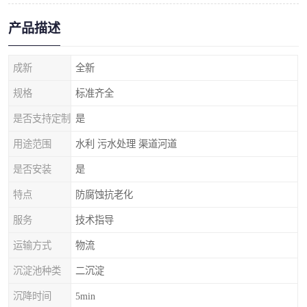
产品描述
成新
全新
规格
标准齐全
是否支持定制
是
用途范围
水利 污水处理 渠道河道
是否安装
是
特点
防腐蚀抗老化
服务
技术指导
运输方式
物流
沉淀池种类
二沉淀
沉降时间
5min