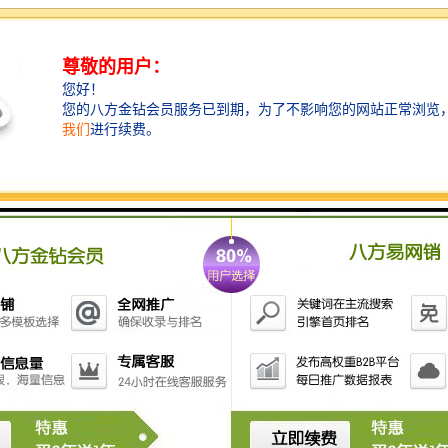
1. **沉淀池**：通过重力作用使污水中的固体颗粒沉
淀，去除部分悬浮物。
2. **生物处理池**：利用微生物对污水中的有机物进行
分解，常见的有活性污泥法、厌氧消化等。
3. **滤池**：通过砂滤、炭滤等方式进一步去除水中的
悬浮物和污染物。
4. **化学处理设备**：通过投加药剂如絮凝剂、氧化剂
等，去除水中溶解的污染物。
5. **膜过滤设备**：如超滤、纳滤和反渗透等，用于进
一步净化水质。
6. **消毒设备**：如紫外线消毒器、氯化消毒等，确保
处理后的水达到排放标准。
7. **污水回收利用系统**：将处理后的水进行回收利
用，用于灌溉等用途，减少水资源浪费。
养鸡场的污水处理系统应该根据养殖规模、污水排放量