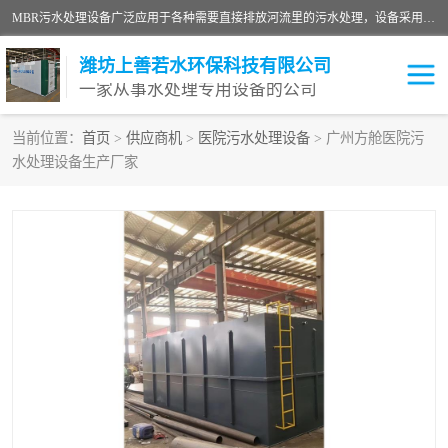
MBR污水处理设备广泛应用于各种需要直接排放河流里的污水处理，设备采用膜生物反应器（Membrane Bioreactor,简称MBR〕技术，取代了传统工艺中的二沉池，它可以*地进行固液分离，得到直接使用的稳定中水，又可在生物池内维持高浓度的微生物量，工艺剩余污泥少，极有效地去除氨氮，出水悬浮物和浊度接近于零，出水中细菌和病毒被大幅度去除，能耗低，占地面积小。
潍坊上善若水环保科技有限公司
一家从事水处理专用设备的公司
当前位置：
首页
>
供应商机
>
医院污水处理设备
> 广州方舱医院污
水处理设备生产厂家
污水处理设备
医院污水处理设备
生活污水处理设备
油墨污水处理设备
洗涤污水处理设备
实验室污水处理设备
诊所门诊污水处理设备
臭氧消毒设备
养殖污水处理设备
屠宰污水处理设备
一体化污水处理设备
食品制造业污水处理设备