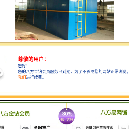
医用小型缓释消毒器是一种用于机构的设备，旨在持续
释放消毒剂以保持环境的清洁与卫生。这类设备通常具
有以下特点：
1. **持续释放**：能够在长时间内缓慢释放消毒剂，确
保空气和表面的持续消毒，减少病菌的传播风险。
2. **小型设计**：体积小巧，便于放置在病房、诊室、
手术室等不同场所，不占用太多空间。
3. **安全性**：设计上考虑到医用环境的特殊需求，所
用的消毒剂应无性、无残留，确保对患者和医务人员的