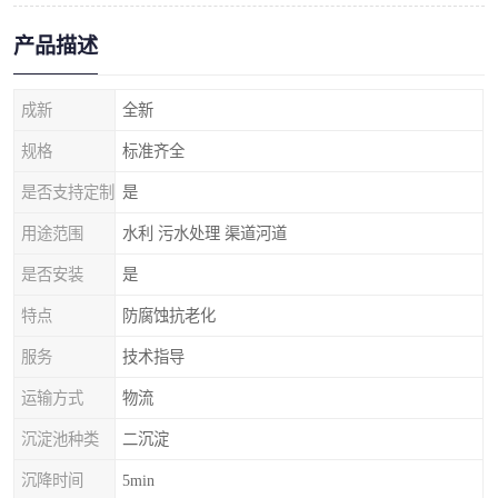
产品描述
成新
全新
规格
标准齐全
是否支持定制
是
用途范围
水利 污水处理 渠道河道
是否安装
是
特点
防腐蚀抗老化
服务
技术指导
运输方式
物流
沉淀池种类
二沉淀
沉降时间
5min