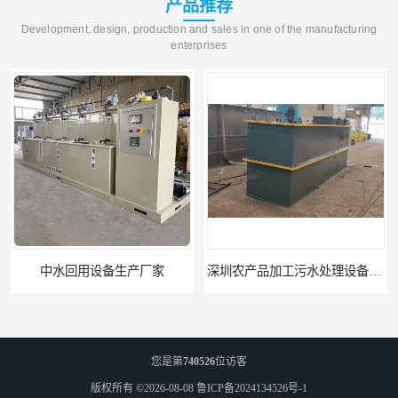
产品推荐
Development, design, production and sales in one of the manufacturing
enterprises
生产厂家
深圳农产品加工污水处理设备厂家
您是第
740526
位访客
版权所有 ©2026-08-08
鲁ICP备2024134526号-1