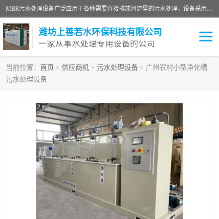
MBR污水处理设备广泛应用于各种需要直接排放河流里的污水处理，设备采用膜生物反应器（Membrane Bioreactor,简称MBR〕技术，取代了传统工艺中的二沉池，它可以*地进行固液分离，得到直接使用的稳定中水，又可在生物池内维持高浓度的微生物量，工艺剩余污泥少，极有效地去除氨氮，出水悬浮物和浊度接近于零，出水中细菌和病毒被大幅度去除，能耗低，占地面积小。
潍坊上善若水环保科技有限公司
一家从事水处理专用设备的公司
当前位置：
首页
>
供应商机
>
污水处理设备
> 广州农村小型净化槽
污水处理设备
污水处理设备
医院污水处理设备
生活污水处理设备
油墨污水处理设备
洗涤污水处理设备
实验室污水处理设备
诊所门诊污水处理设备
臭氧消毒设备
养殖污水处理设备
屠宰污水处理设备
一体化污水处理设备
食品制造业污水处理设备