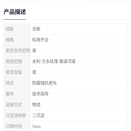
产品描述
成新
全新
规格
标准齐全
是否支持定制
是
用途范围
水利 污水处理 渠道河道
是否安装
是
特点
防腐蚀抗老化
服务
技术指导
运输方式
物流
沉淀池种类
二沉淀
沉降时间
5min