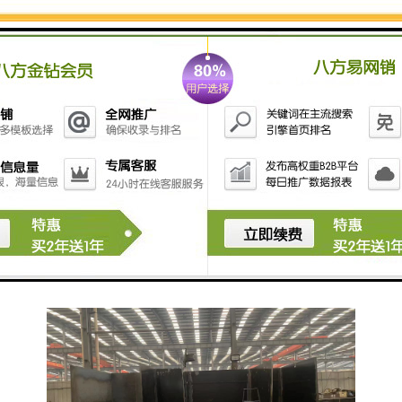
3. **污水厌氧处理设备**：对于高浓度有机污水，可以
采用厌氧反应器，进行厌氧消化，减少有机物负荷。
4. **污水絮凝和沉淀设备**：加入絮凝剂，以促进污水
中悬浮物的沉淀，从而净化水质。
5. **消毒设备**：常用臭氧、或紫外线进行消毒，确保
出水水质符合相关标准。
6. **污泥处理系统**：对产生的污泥进行脱水、干化等
处理，减小污泥体积，便于处理和处置。
在选择污水处理设备时，需要考虑肉联厂的污水特征、
处理能力、运行成本及环保要求等因素。确保遵循环保
法规，达到排放标准是肉联厂污水处理的要目标。