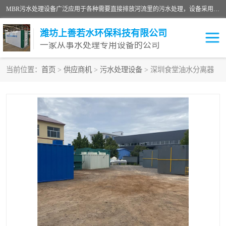
MBR污水处理设备广泛应用于各种需要直接排放河流里的污水处理，设备采用膜生物反应器（Membrane Bioreactor,简称MBR〕技术，取代了传统工艺中的二沉池，它可以*地进行固液分离，得到直接使用的稳定中水，又可在生物池内维持高浓度的微生物量，工艺剩余污泥少，极有效地去除氨氮，出水悬浮物和浊度接近于零，出水中细菌和病毒被大幅度去除，能耗低，占地面积小。
潍坊上善若水环保科技有限公司
一家从事水处理专用设备的公司
当前位置：
首页
>
供应商机
>
污水处理设备
> 深圳食堂油水分离器
污水处理设备
医院污水处理设备
生活污水处理设备
油墨污水处理设备
洗涤污水处理设备
实验室污水处理设备
诊所门诊污水处理设备
臭氧消毒设备
养殖污水处理设备
屠宰污水处理设备
一体化污水处理设备
食品制造业污水处理设备