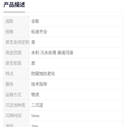
产品描述
成新
全新
规格
标准齐全
是否支持定制
是
用途范围
水利 污水处理 渠道河道
是否安装
是
特点
防腐蚀抗老化
服务
技术指导
运输方式
物流
沉淀池种类
二沉淀
沉降时间
5min
池径
10m