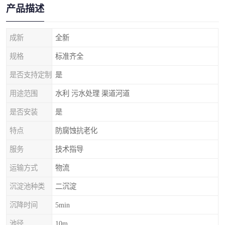
产品描述
成新
全新
规格
标准齐全
是否支持定制
是
用途范围
水利 污水处理 渠道河道
是否安装
是
特点
防腐蚀抗老化
服务
技术指导
运输方式
物流
沉淀池种类
二沉淀
沉降时间
5min
池径
10m