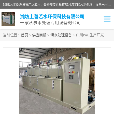
MBR污水处理设备广泛应用于各种需要直接排放河流里的污水处理，设备采用膜生物反应器（Membrane Bioreactor,简称MBR〕技术，取代了传统工艺中的二沉池，它可以*地进行固液分离，得到直接使用的稳定中水，又可在生物池内维持高浓度的微生物量，工艺剩余污泥少，极有效地去除氨氮，出水悬浮物和浊度接近于零，出水中细菌和病毒被大幅度去除，能耗低，占地面积小。
潍坊上善若水环保科技有限公司
一家从事水处理专用设备的公司
当前位置：
首页
>
供应商机
>
污水处理设备
> 广州PAC生产厂家
污水处理设备
医院污水处理设备
生活污水处理设备
油墨污水处理设备
洗涤污水处理设备
实验室污水处理设备
诊所门诊污水处理设备
臭氧消毒设备
养殖污水处理设备
屠宰污水处理设备
一体化污水处理设备
食品制造业污水处理设备