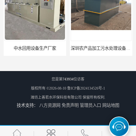
设备生产厂家
深圳农产品加工污水处理设备厂家
您是第
743934
位访客
版权所有 ©2026-08-10
鲁ICP备2024134526号-1
潍坊上善若水环保科技有限公司
保留所有权利.
技术支持：
八方资源网
免责声明
管理员入口
网站地图
深圳豆制品加工污水处理设备厂家
广州长沙体检中心污水处理设备厂家