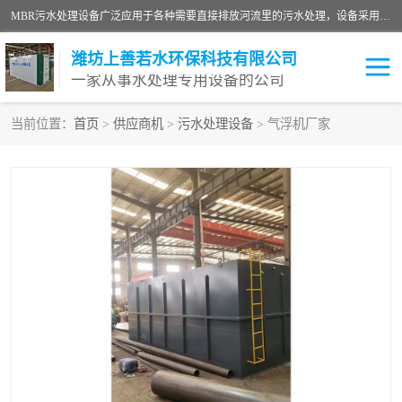
MBR污水处理设备广泛应用于各种需要直接排放河流里的污水处理，设备采用膜生物反应器（Membrane Bioreactor,简称MBR〕技术，取代了传统工艺中的二沉池，它可以*地进行固液分离，得到直接使用的稳定中水，又可在生物池内维持高浓度的微生物量，工艺剩余污泥少，极有效地去除氨氮，出水悬浮物和浊度接近于零，出水中细菌和病毒被大幅度去除，能耗低，占地面积小。
潍坊上善若水环保科技有限公司
一家从事水处理专用设备的公司
当前位置：
首页
>
供应商机
>
污水处理设备
> 气浮机厂家
污水处理设备
医院污水处理设备
生活污水处理设备
油墨污水处理设备
洗涤污水处理设备
实验室污水处理设备
诊所门诊污水处理设备
臭氧消毒设备
养殖污水处理设备
屠宰污水处理设备
一体化污水处理设备
食品制造业污水处理设备