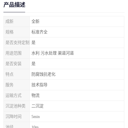
产品描述
成新
全新
规格
标准齐全
是否支持定制
是
用途范围
水利 污水处理 渠道河道
是否安装
是
特点
防腐蚀抗老化
服务
技术指导
运输方式
物流
沉淀池种类
二沉淀
沉降时间
5min
池径
10m