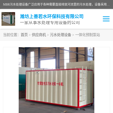
MBR污水处理设备广泛应用于各种需要直接排放河流里的污水处理，设备采用膜生物反应器（Membrane Bioreactor,简称MBR〕技术，取代了传统工艺中的二沉池，它可以*地进行固液分离，得到直接使用的稳定中水，又可在生物池内维持高浓度的微生物量，工艺剩余污泥少，极有效地去除氨氮，出水悬浮物和浊度接近于零，出水中细菌和病毒被大幅度去除，能耗低，占地面积小。
潍坊上善若水环保科技有限公司
一家从事水处理专用设备的公司
当前位置：
首页
>
供应商机
>
污水处理设备
> 一体化预制泵站
污水处理设备
医院污水处理设备
生活污水处理设备
油墨污水处理设备
洗涤污水处理设备
实验室污水处理设备
诊所门诊污水处理设备
臭氧消毒设备
养殖污水处理设备
屠宰污水处理设备
一体化污水处理设备
食品制造业污水处理设备