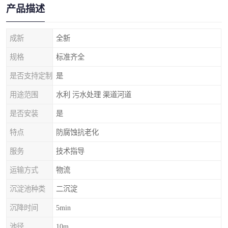
产品描述
成新
全新
规格
标准齐全
是否支持定制
是
用途范围
水利 污水处理 渠道河道
是否安装
是
特点
防腐蚀抗老化
服务
技术指导
运输方式
物流
沉淀池种类
二沉淀
沉降时间
5min
池径
10m