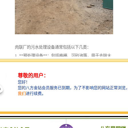
肉联厂的污水处理设备通常包括以下几类：
1. **预处理设备**：包括格栅、沉砂池等，用于去除大
颗粒杂质和砂石，保护后续处理设备。
2. **生物处理系统**：常采用活性污泥法、生物膜法
等，利用微生物降解污水中的有机物。
3. **污水厌氧处理设备**：对于高浓度有机污水，可以
采用厌氧反应器，进行厌氧消化，减少有机物负荷。
4. **污水絮凝和沉淀设备**：加入絮凝剂，以促进污水
中悬浮物的沉淀，从而净化水质。
5. **消毒设备**：常用臭氧、或紫外线进行消毒，确保