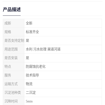
产品描述
成新
全新
规格
标准齐全
是否支持定制
是
用途范围
水利 污水处理 渠道河道
是否安装
是
特点
防腐蚀抗老化
服务
技术指导
运输方式
物流
沉淀池种类
二沉淀
沉降时间
5min