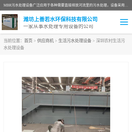
MBR污水处理设备广泛应用于各种需要直接排放河流里的污水处理，设备采用膜生物反应器（Membrane Bioreactor,简称MBR〕技术，取代了传统工艺中的二沉池，它可以*地进行固液分离，得到直接使用的稳定中水，又可在生物池内维持高浓度的微生物量，工艺剩余污泥少，极有效地去除氨氮，出水悬浮物和浊度接近于零，出水中细菌和病毒被大幅度去除，能耗低，占地面积小。
潍坊上善若水环保科技有限公司
一家从事水处理专用设备的公司
当前位置：
首页
>
供应商机
>
生活污水处理设备
> 深圳农村生活污
水处理设备
污水处理设备
医院污水处理设备
生活污水处理设备
油墨污水处理设备
洗涤污水处理设备
实验室污水处理设备
诊所门诊污水处理设备
臭氧消毒设备
养殖污水处理设备
屠宰污水处理设备
一体化污水处理设备
食品制造业污水处理设备