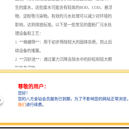
生的废水，这些废水可能含有较高的BOD、COD、悬浮
物、淀粉等污染物。有效的污水处理可以减少对环境的
影响，达到排放标准。以下是一些常见的面粉厂污水处
理设备和工艺：
1. **格栅筛**：用于初步筛除较大的固体杂质，防止后
续设备的堵塞。
2. **沉砂池**：通过重力沉降去除水中的砂粒和较大颗
粒的悬浮物。
3. **调节池**：对进水水量和水质进行调节，确保后续
处理工艺的稳定性。
4. **生物反应器**：可以采用活性污泥法、序批式反应
器(SBR)等，以降解废水中的有机物。
5. **沉淀池**：用于分离和沉降处理后产生的污泥与清
水，污泥可以进行后续的处理或干化。
6. **过滤设备**：如多介质过滤器，进一步去除水中的