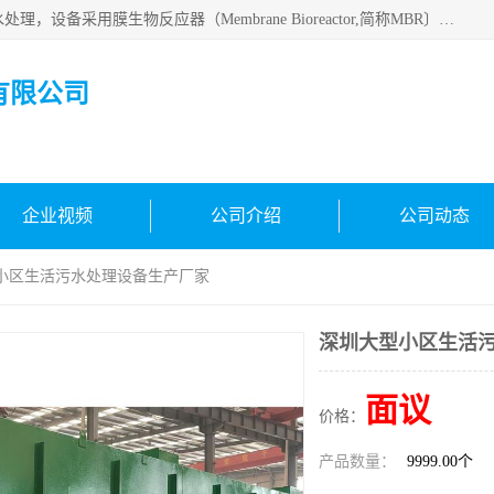
MBR污水处理设备广泛应用于各种需要直接排放河流里的污水处理，设备采用膜生物反应器（Membrane Bioreactor,简称MBR〕技术，取代了传统工艺中的二沉池，它可以*地进行固液分离，得到直接使用的稳定中水，又可在生物池内维持高浓度的微生物量，工艺剩余污泥少，极有效地去除氨氮，出水悬浮物和浊度接近于零，出水中细菌和病毒被大幅度去除，能耗低，占地面积小。
有限公司
企业视频
公司介绍
公司动态
型小区生活污水处理设备生产厂家
深圳大型小区生活
面议
价格：
产品数量：
9999.00个