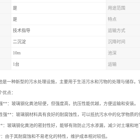
是
用途范围
是
特点
技术指导
运输方式
二沉淀
沉降时间
10m
池深
1台
运输
池是一种新型的污水处理设施，主要用于生活污水和污物的处理与储存。它
个优点：
质高强**：玻璃钢化粪池轻便，但强度高，抗压性能优越，方便运输和安装。
耐腐蚀性强**：玻璃钢材料具有良好的耐腐蚀性，可以抵抗污水中的化学物质
抗渗漏**：玻璃钢化粪池的密封性好，能够有效防止污水渗漏，减少对土壤和
护***：由于其耐腐蚀和不易老化的特性，维护成本相对较低。