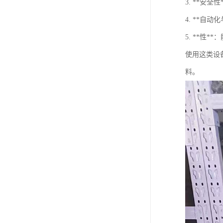
3. **
4. **
5. **性
使用这类设
料。