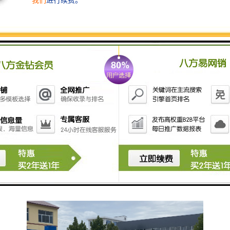
- **污泥脱水设备**：用于处理污水处理过程中产生的
污泥，减少体积并便于处置。
- **废物焚烧炉**：用于处理难以降解的废物。
5. **监控和自动化系统**：
- **水质监测仪器**：实时监测污水的pH值、浊度、
溶解氧等指标，确保处理效果达标。
- **自动化控制系统**：通过控制面板监控和调节设备
的运行状态，提高处理效率。
选择合适的污水处理设备时，急救中心需要考虑污水的
来源、特性以及处理的规模和标准。同时，设备的维护
与操作培训也重要，以确保其长期稳定运行。