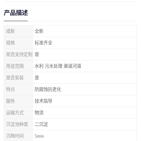
产品描述
成新
全新
规格
标准齐全
是否支持定制
是
用途范围
水利 污水处理 渠道河道
是否安装
是
特点
防腐蚀抗老化
服务
技术指导
运输方式
物流
沉淀池种类
二沉淀
沉降时间
5min