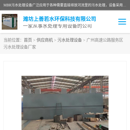
MBR污水处理设备广泛应用于各种需要直接排放河流里的污水处理，设备采用膜生物反应器（Membrane Bioreactor,简称MBR〕技术，取代了传统工艺中的二沉池，它可以*地进行固液分离，得到直接使用的稳定中水，又可在生物池内维持高浓度的微生物量，工艺剩余污泥少，极有效地去除氨氮，出水悬浮物和浊度接近于零，出水中细菌和病毒被大幅度去除，能耗低，占地面积小。
潍坊上善若水环保科技有限公司
一家从事水处理专用设备的公司
当前位置：
首页
>
供应商机
>
污水处理设备
> 广州高速公路服务区
污水处理设备厂家
污水处理设备
医院污水处理设备
生活污水处理设备
油墨污水处理设备
洗涤污水处理设备
实验室污水处理设备
诊所门诊污水处理设备
臭氧消毒设备
养殖污水处理设备
屠宰污水处理设备
一体化污水处理设备
食品制造业污水处理设备