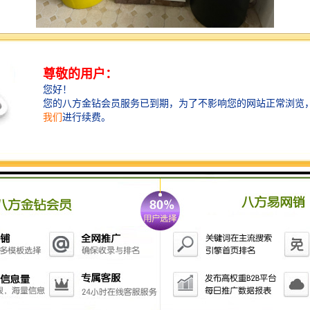
医用小型缓释消毒器是一种用于机构的设备，旨在持续
释放消毒剂以保持环境的清洁与卫生。这类设备通常具
有以下特点：
1. **持续释放**：能够在长时间内缓慢释放消毒剂，确
保空气和表面的持续消毒，减少病菌的传播风险。
2. **小型设计**：体积小巧，便于放置在病房、诊室、
手术室等不同场所，不占用太多空间。
3. **安全性**：设计上考虑到医用环境的特殊需求，所
用的消毒剂应无性、无残留，确保对患者和医务人员的
安全。
4. **自动化与智能化**：一些产品可能配备传感器，根