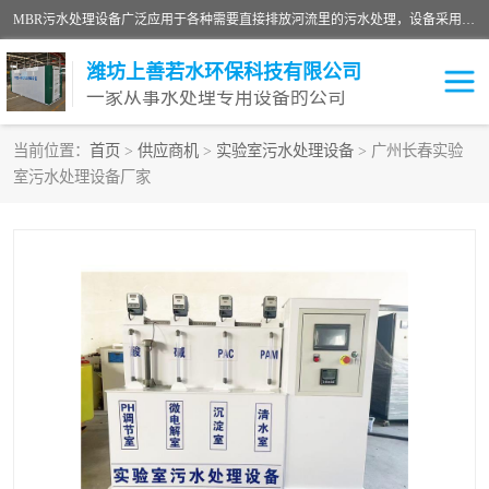
MBR污水处理设备广泛应用于各种需要直接排放河流里的污水处理，设备采用膜生物反应器（Membrane Bioreactor,简称MBR〕技术，取代了传统工艺中的二沉池，它可以*地进行固液分离，得到直接使用的稳定中水，又可在生物池内维持高浓度的微生物量，工艺剩余污泥少，极有效地去除氨氮，出水悬浮物和浊度接近于零，出水中细菌和病毒被大幅度去除，能耗低，占地面积小。
潍坊上善若水环保科技有限公司
一家从事水处理专用设备的公司
当前位置：
首页
>
供应商机
>
实验室污水处理设备
> 广州长春实验
室污水处理设备厂家
污水处理设备
医院污水处理设备
生活污水处理设备
油墨污水处理设备
洗涤污水处理设备
实验室污水处理设备
诊所门诊污水处理设备
臭氧消毒设备
养殖污水处理设备
屠宰污水处理设备
一体化污水处理设备
食品制造业污水处理设备