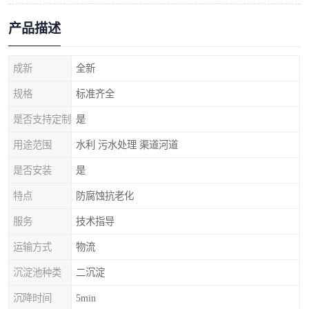
产品描述
成新
全新
规格
标准齐全
是否支持定制
是
用途范围
水利 污水处理 渠道河道
是否安装
是
特点
防腐蚀抗老化
服务
技术指导
运输方式
物流
沉淀池种类
二沉淀
沉降时间
5min