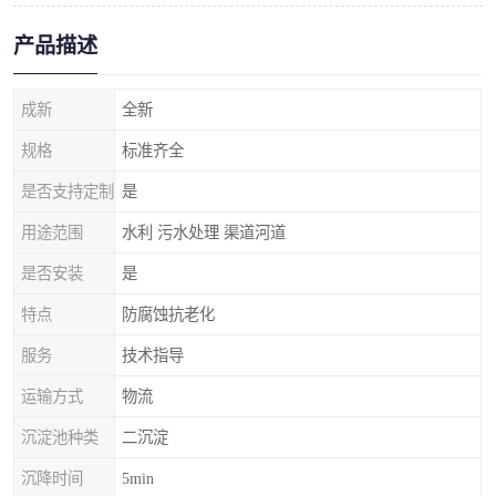
产品描述
成新
全新
规格
标准齐全
是否支持定制
是
用途范围
水利 污水处理 渠道河道
是否安装
是
特点
防腐蚀抗老化
服务
技术指导
运输方式
物流
沉淀池种类
二沉淀
沉降时间
5min