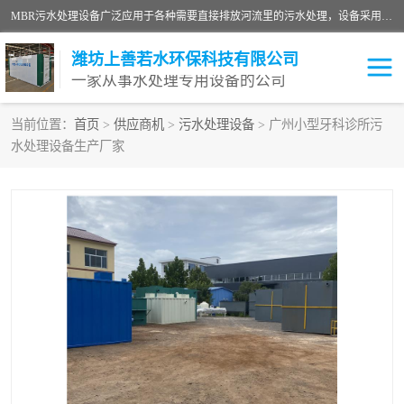
MBR污水处理设备广泛应用于各种需要直接排放河流里的污水处理，设备采用膜生物反应器（Membrane Bioreactor,简称MBR〕技术，取代了传统工艺中的二沉池，它可以*地进行固液分离，得到直接使用的稳定中水，又可在生物池内维持高浓度的微生物量，工艺剩余污泥少，极有效地去除氨氮，出水悬浮物和浊度接近于零，出水中细菌和病毒被大幅度去除，能耗低，占地面积小。
潍坊上善若水环保科技有限公司
一家从事水处理专用设备的公司
当前位置：
首页
>
供应商机
>
污水处理设备
> 广州小型牙科诊所污
水处理设备生产厂家
污水处理设备
医院污水处理设备
生活污水处理设备
油墨污水处理设备
洗涤污水处理设备
实验室污水处理设备
诊所门诊污水处理设备
臭氧消毒设备
养殖污水处理设备
屠宰污水处理设备
一体化污水处理设备
食品制造业污水处理设备