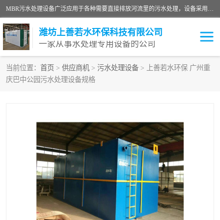
MBR污水处理设备广泛应用于各种需要直接排放河流里的污水处理，设备采用膜生物反应器（Membrane Bioreactor,简称MBR〕技术，取代了传统工艺中的二沉池，它可以*地进行固液分离，得到直接使用的稳定中水，又可在生物池内维持高浓度的微生物量，工艺剩余污泥少，极有效地去除氨氮，出水悬浮物和浊度接近于零，出水中细菌和病毒被大幅度去除，能耗低，占地面积小。
潍坊上善若水环保科技有限公司
一家从事水处理专用设备的公司
当前位置：
首页
>
供应商机
>
污水处理设备
> 上善若水环保 广州重
庆巴中公园污水处理设备规格
污水处理设备
医院污水处理设备
生活污水处理设备
油墨污水处理设备
洗涤污水处理设备
实验室污水处理设备
诊所门诊污水处理设备
臭氧消毒设备
养殖污水处理设备
屠宰污水处理设备
一体化污水处理设备
食品制造业污水处理设备