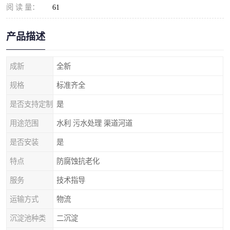
阅 读 量：
61
产品描述
成新
全新
规格
标准齐全
是否支持定制
是
用途范围
水利 污水处理 渠道河道
是否安装
是
特点
防腐蚀抗老化
服务
技术指导
运输方式
物流
沉淀池种类
二沉淀