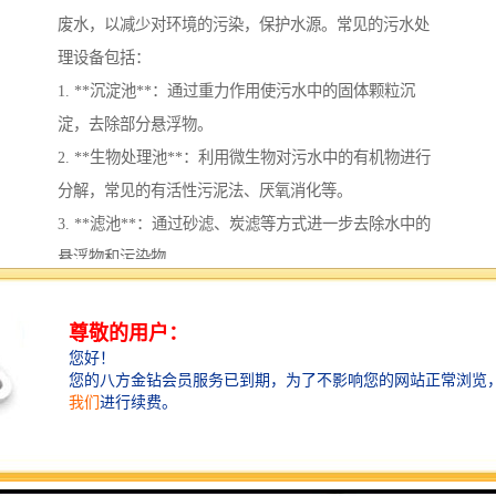
废水，以减少对环境的污染，保护水源。常见的污水处
理设备包括：
1. **沉淀池**：通过重力作用使污水中的固体颗粒沉
淀，去除部分悬浮物。
2. **生物处理池**：利用微生物对污水中的有机物进行
分解，常见的有活性污泥法、厌氧消化等。
3. **滤池**：通过砂滤、炭滤等方式进一步去除水中的
悬浮物和污染物。
4. **化学处理设备**：通过投加药剂如絮凝剂、氧化剂
等，去除水中溶解的污染物。
5. **膜过滤设备**：如超滤、纳滤和反渗透等，用于进
一步净化水质。
6. **消毒设备**：如紫外线消毒器、氯化消毒等，确保
处理后的水达到排放标准。
7. **污水回收利用系统**：将处理后的水进行回收利