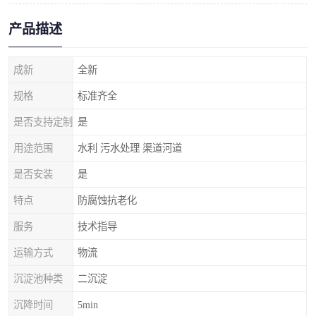
产品描述
成新
全新
规格
标准齐全
是否支持定制
是
用途范围
水利 污水处理 渠道河道
是否安装
是
特点
防腐蚀抗老化
服务
技术指导
运输方式
物流
沉淀池种类
二沉淀
沉降时间
5min