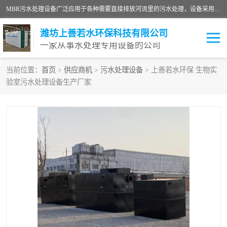
MBR污水处理设备广泛应用于各种需要直接排放河流里的污水处理，设备采用膜生物反应器（Membrane Bioreactor,简称MBR〕技术，取代了传统工艺中的二沉池，它可以*地进行固液分离，得到直接使用的稳定中水，又可在生物池内维持高浓度的微生物量，工艺剩余污泥少，极有效地去除氨氮，出水悬浮物和浊度接近于零，出水中细菌和病毒被大幅度去除，能耗低，占地面积小。
潍坊上善若水环保科技有限公司
一家从事水处理专用设备的公司
当前位置：
首页
>
供应商机
>
污水处理设备
> 上善若水环保 生物实
验室污水处理设备生产厂家
污水处理设备
医院污水处理设备
生活污水处理设备
油墨污水处理设备
洗涤污水处理设备
实验室污水处理设备
诊所门诊污水处理设备
臭氧消毒设备
养殖污水处理设备
屠宰污水处理设备
一体化污水处理设备
食品制造业污水处理设备