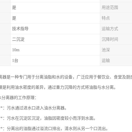
是
用途范围
是
特点
技术指导
运输方式
二沉淀
沉降时间
10m
池深
1台
运输
离器是一种专门用于分离油脂和水的设备，广泛应用于餐饮业、食堂及厨
理是利用油水密度的差异，通过重力沉降的方式将油脂与水分离。
油水分离器的工作原理：
水口**：污水通过进水口进入油水分离器。
淀区**：污水在沉淀区沉淀，油脂因密度较小而浮到水面。
离区**：分离出的油脂通过溢流口排出，清水则从另一个口流出。