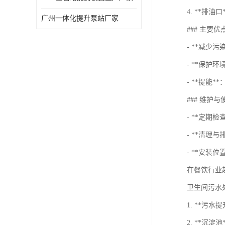
4. **排
广州一体化提升泵站厂家
### 主要优
- **减少
- **保护
- **提能
### 维护
- **定期
- **清理
- **安
在餐饮行业
卫生间污水
1. **
2. **沉