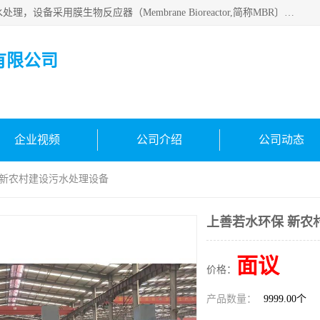
MBR污水处理设备广泛应用于各种需要直接排放河流里的污水处理，设备采用膜生物反应器（Membrane Bioreactor,简称MBR〕技术，取代了传统工艺中的二沉池，它可以*地进行固液分离，得到直接使用的稳定中水，又可在生物池内维持高浓度的微生物量，工艺剩余污泥少，极有效地去除氨氮，出水悬浮物和浊度接近于零，出水中细菌和病毒被大幅度去除，能耗低，占地面积小。
有限公司
企业视频
公司介绍
公司动态
 新农村建设污水处理设备
上善若水环保 新农
面议
价格：
产品数量：
9999.00个