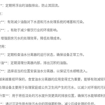
油口**：定期将浮出的油脂排出，防止其回流。
点：
污染**：有效减少油脂对下水道和污水处理系统的堵塞和污染。
环境**：，有助于减少餐饮行业的环境影响。
**：增强厨房污水的处理效率，降低处理成本。
与使用：
检查**：定期检查油水分离器的运行状态，确保设备正常工作。
与排油**：定期清理分离器内部，排出沉积的油脂。
装位置**：选择适当的位置安装油水分离器，以保证污水顺畅流入。
越来越重视环保的，食堂油水分离器的应用变得尤为重要，能够有效减轻
处理设备主要用于处理家庭或公共卫生间产生的污水，以减少对环境的污
污水提升泵**：用于将低洼处的污水提升到更高的排放位置，确保污水能够顺利
淀池**：通过沉淀作用去除污水中的固体颗粒物，减少后续处理的负担。