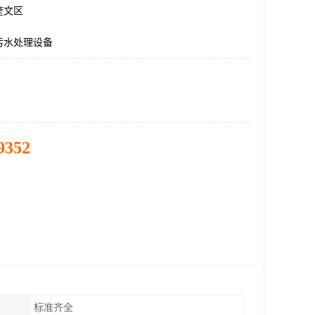
奎文区
污水处理设备
9352
标准齐全