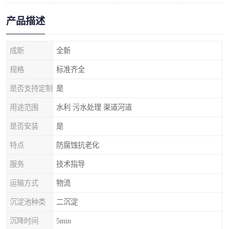
产品描述
成新
全新
规格
标准齐全
是否支持定制
是
用途范围
水利 污水处理 渠道河道
是否安装
是
特点
防腐蚀抗老化
服务
技术指导
运输方式
物流
沉淀池种类
二沉淀
沉降时间
5min