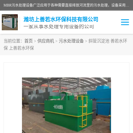
MBR污水处理设备广泛应用于各种需要直接排放河流里的污水处理，设备采用膜生物反应器（Membrane Bioreactor,简称MBR〕技术，取代了传统工艺中的二沉池，它可以*地进行固液分离，得到直接使用的稳定中水，又可在生物池内维持高浓度的微生物量，工艺剩余污泥少，极有效地去除氨氮，出水悬浮物和浊度接近于零，出水中细菌和病毒被大幅度去除，能耗低，占地面积小。
潍坊上善若水环保科技有限公司
一家从事水处理专用设备的公司
当前位置：
首页
>
供应商机
>
污水处理设备
> 斜管沉淀池 善若水环
保 上善若水环保
污水处理设备
医院污水处理设备
生活污水处理设备
油墨污水处理设备
洗涤污水处理设备
实验室污水处理设备
诊所门诊污水处理设备
臭氧消毒设备
养殖污水处理设备
屠宰污水处理设备
一体化污水处理设备
食品制造业污水处理设备