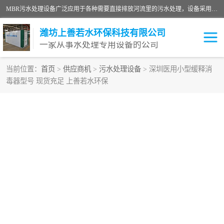
MBR污水处理设备广泛应用于各种需要直接排放河流里的污水处理，设备采用膜生物反应器（Membrane Bioreactor,简称MBR〕技术，取代了传统工艺中的二沉池，它可以*地进行固液分离，得到直接使用的稳定中水，又可在生物池内维持高浓度的微生物量，工艺剩余污泥少，极有效地去除氨氮，出水悬浮物和浊度接近于零，出水中细菌和病毒被大幅度去除，能耗低，占地面积小。
潍坊上善若水环保科技有限公司
一家从事水处理专用设备的公司
当前位置：
首页
>
供应商机
>
污水处理设备
> 深圳医用小型缓释消
毒器型号 现货充足 上善若水环保