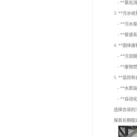
- **氯
3. **污水
- **污
- **管
4. **固体
- **污
- **废物
5. **监控
- **水
- **自
选择合适的
保其长期稳