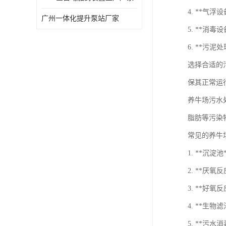
4. **气
广州一体化提升泵站厂家
5. **
6. **污
选择合适的
保其正常运
养牛场污水
脂肪等污染
常见的养牛
1. **沉
2. **
3. **
4. **生
5. **污