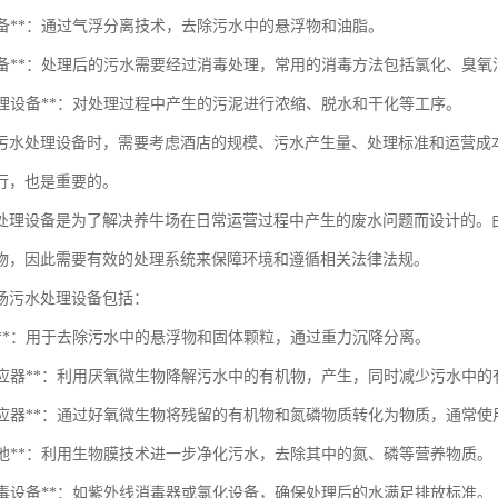
浮设备**：通过气浮分离技术，去除污水中的悬浮物和油脂。
消毒设备**：处理后的污水需要经过消毒处理，常用的消毒方法包括氯化、臭
泥处理设备**：对处理过程中产生的污泥进行浓缩、脱水和干化等工序。
污水处理设备时，需要考虑酒店的规模、污水产生量、处理标准和运营成
行，也是重要的。
处理设备是为了解决养牛场在日常运营过程中产生的废水问题而设计的。
物，因此需要有效的处理系统来保障环境和遵循相关法律法规。
场污水处理设备包括：
淀池**：用于去除污水中的悬浮物和固体颗粒，通过重力沉降分离。
厌氧反应器**：利用厌氧微生物降解污水中的有机物，产生，同时减少污水中
好氧反应器**：通过好氧微生物将残留的有机物和氮磷物质转化为物质，通常
物滤池**：利用生物膜技术进一步净化污水，去除其中的氮、磷等营养物质。
水消毒设备**：如紫外线消毒器或氯化设备，确保处理后的水满足排放标准。