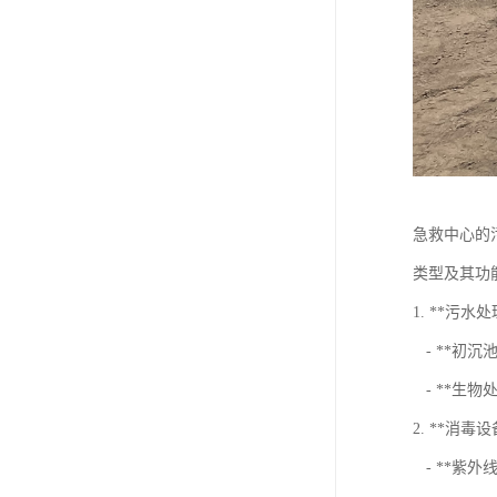
急救中心的
类型及其功
1. **污水
- **初
- **生
2. **消毒设
- **紫