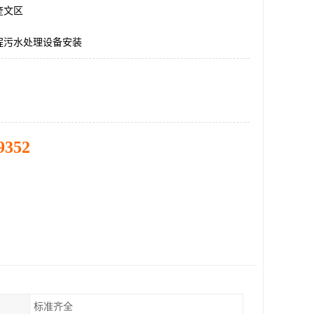
奎文区
程污水处理设备安装
9352
标准齐全