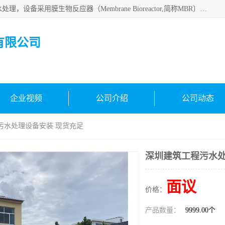
MBR污水处理设备广泛应用于各种需要直接排放河流里的污水处理，设备采用膜生物反应器（Membrane Bioreactor,简称MBR〕技术，取代了传统工艺中的二沉池，它可以*地进行固液分离，得到直接使用的稳定中水，又可在生物池内维持高浓度的微生物量，工艺剩余污泥少，极有效地去除氨氮，出水悬浮物和浊度接近于零，出水中细菌和病毒被大幅度去除，能耗低，占地面积小。
有限公司
企业视频
公司介绍
公司动态
污水处理设备安装 现货充足
深圳建筑工程污水处
面议
价格：
产品数量：
9999.00个