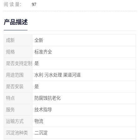
阅 读 量：
97
产品描述
成新
全新
规格
标准齐全
是否支持定制
是
用途范围
水利 污水处理 渠道河道
是否安装
是
特点
防腐蚀抗老化
服务
技术指导
运输方式
物流
沉淀池种类
二沉淀