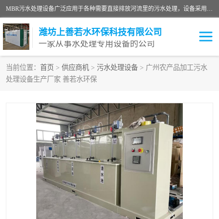
MBR污水处理设备广泛应用于各种需要直接排放河流里的污水处理，设备采用膜生物反应器（Membrane Bioreactor,简称MBR〕技术，取代了传统工艺中的二沉池，它可以*地进行固液分离，得到直接使用的稳定中水，又可在生物池内维持高浓度的微生物量，工艺剩余污泥少，极有效地去除氨氮，出水悬浮物和浊度接近于零，出水中细菌和病毒被大幅度去除，能耗低，占地面积小。
潍坊上善若水环保科技有限公司
一家从事水处理专用设备的公司
当前位置：
首页
>
供应商机
>
污水处理设备
> 广州农产品加工污水
处理设备生产厂家 善若水环保
污水处理设备
医院污水处理设备
生活污水处理设备
油墨污水处理设备
洗涤污水处理设备
实验室污水处理设备
诊所门诊污水处理设备
臭氧消毒设备
养殖污水处理设备
屠宰污水处理设备
一体化污水处理设备
食品制造业污水处理设备