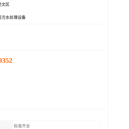
奎文区
活污水处理设备
9352
标准齐全