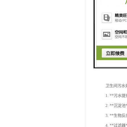
卫生间污水
1. **
2. **沉
3. **
4. **