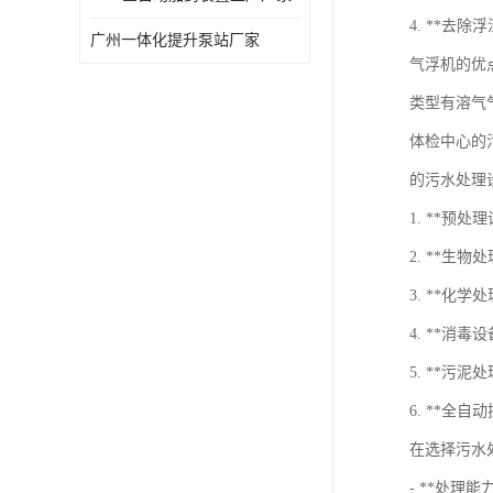
4. **去
广州一体化提升泵站厂家
气浮机的优
类型有溶气
体检中心的
的污水处理
1. **预
2. **生
3. **
4. **
5. **
6. **
在选择污水
- **处理