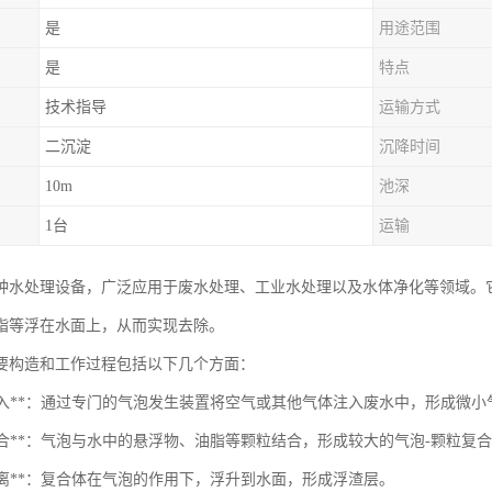
是
用途范围
是
特点
技术指导
运输方式
二沉淀
沉降时间
10m
池深
1台
运输
种水处理设备，广泛应用于废水处理、工业水处理以及水体净化等领域。
脂等浮在水面上，从而实现去除。
要构造和工作过程包括以下几个方面：
气体注入**：通过专门的气泡发生装置将空气或其他气体注入废水中，形成微小
泡结合**：气泡与水中的悬浮物、油脂等颗粒结合，形成较大的气泡-颗粒复
升分离**：复合体在气泡的作用下，浮升到水面，形成浮渣层。