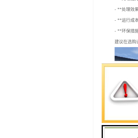
- **处理
- **运行
- **环保
建议在选购