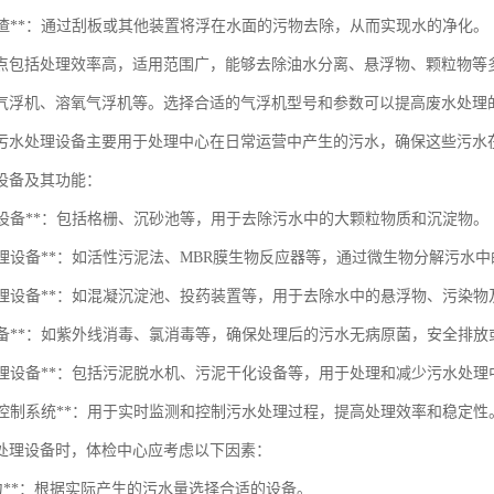
除浮渣**：通过刮板或其他装置将浮在水面的污物去除，从而实现水的净化。
点包括处理效率高，适用范围广，能够去除油水分离、悬浮物、颗粒物等
气浮机、溶氧气浮机等。选择合适的气浮机型号和参数可以提高废水处理
污水处理设备主要用于处理中心在日常运营中产生的污水，确保这些污水
设备及其功能：
处理设备**：包括格栅、沉砂池等，用于去除污水中的大颗粒物质和沉淀物。
物处理设备**：如活性污泥法、MBR膜生物反应器等，通过微生物分解污水
化学处理设备**：如混凝沉淀池、投药装置等，用于去除水中的悬浮物、污染
消毒设备**：如紫外线消毒、氯消毒等，确保处理后的污水无病原菌，安全排放
污泥处理设备**：包括污泥脱水机、污泥干化设备等，用于处理和减少污水处
全自动控制系统**：用于实时监测和控制污水处理过程，提高处理效率和稳定性
处理设备时，体检中心应考虑以下因素：
能力**：根据实际产生的污水量选择合适的设备。